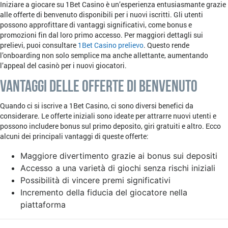
Iniziare a giocare su 1Bet Casino è un’esperienza entusiasmante grazie
alle offerte di benvenuto disponibili per i nuovi iscritti. Gli utenti
possono approfittare di vantaggi significativi, come bonus e
promozioni fin dal loro primo accesso. Per maggiori dettagli sui
prelievi, puoi consultare
1Bet Casino prelievo
. Questo rende
l’onboarding non solo semplice ma anche allettante, aumentando
l’appeal del casinò per i nuovi giocatori.
Vantaggi delle Offerte di Benvenuto
Quando ci si iscrive a 1Bet Casino, ci sono diversi benefici da
considerare. Le offerte iniziali sono ideate per attrarre nuovi utenti e
possono includere bonus sul primo deposito, giri gratuiti e altro. Ecco
alcuni dei principali vantaggi di queste offerte:
Maggiore divertimento grazie ai bonus sui depositi
Accesso a una varietà di giochi senza rischi iniziali
Possibilità di vincere premi significativi
Incremento della fiducia del giocatore nella
piattaforma