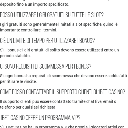
deposito fino a un importo specificato.
Posso utilizzare i giri gratuiti su tutte le slot?
I giri gratuiti sono generalmente limitati a slot specifiche, quindi è
importante controllare i termini.
C’è un limite di tempo per utilizzare i bonus?
Sì, i bonus e i giri gratuiti di solito devono essere utilizzati entro un
periodo stabilito.
Ci sono requisiti di scommessa per i bonus?
Sì, ogni bonus ha requisiti di scommessa che devono essere soddisfatti
per ritirare le vincite.
Come posso contattare il supporto clienti di 1Bet Casino?
Il supporto clienti può essere contattato tramite chat live, email o
telefono per qualsiasi richiesta.
1Bet Casino offre un programma VIP?
Sì, 1Bet Casino ha un programma VIP che premia i giocatori attivi con