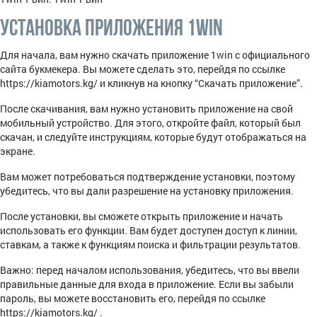
Установка приложения 1win
Для начала, вам нужно скачать приложение 1win с официального
сайта букмекера. Вы можете сделать это, перейдя по ссылке
https://kiamotors.kg/ и кликнув на кнопку “Скачать приложение”.
После скачивания, вам нужно установить приложение на свой
мобильный устройство. Для этого, откройте файл, который был
скачан, и следуйте инструкциям, которые будут отображаться на
экране.
Вам может потребоваться подтверждение установки, поэтому
убедитесь, что вы дали разрешение на установку приложения.
После установки, вы сможете открыть приложение и начать
использовать его функции. Вам будет доступен доступ к линии,
ставкам, а также к функциям поиска и фильтрации результатов.
Важно: перед началом использования, убедитесь, что вы ввели
правильные данные для входа в приложение. Если вы забыли
пароль, вы можете восстановить его, перейдя по ссылке
https://kiamotors.kg/ .