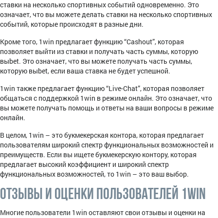
ставки на несколько спортивных событий одновременно. Это
означает, что вы можете делать ставки на несколько спортивных
событий, которые происходят в разные дни.
Кроме того, 1win предлагает функцию “Cashout”, которая
позволяет выйти из ставки и получать часть суммы, которую
выbet. Это означает, что вы можете получать часть суммы,
которую выbet, если ваша ставка не будет успешной.
1win также предлагает функцию “Live-Chat”, которая позволяет
общаться с поддержкой 1win в режиме онлайн. Это означает, что
вы можете получать помощь и ответы на ваши вопросы в режиме
онлайн.
В целом, 1win – это букмекерская контора, которая предлагает
пользователям широкий спектр функциональных возможностей и
преимуществ. Если вы ищете букмекерскую контору, которая
предлагает высокий коэффициент и широкий спектр
функциональных возможностей, то 1win – это ваш выбор.
Отзывы и оценки пользователей 1win
Многие пользователи 1win оставляют свои отзывы и оценки на