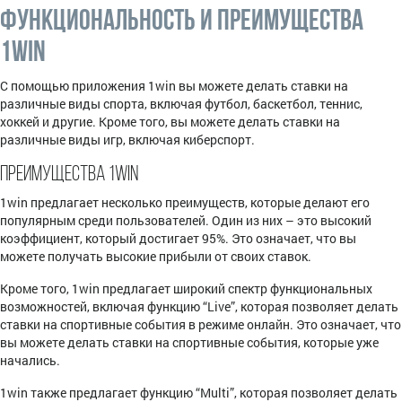
Функциональность и преимущества
1win
С помощью приложения 1win вы можете делать ставки на
различные виды спорта, включая футбол, баскетбол, теннис,
хоккей и другие. Кроме того, вы можете делать ставки на
различные виды игр, включая киберспорт.
Преимущества 1win
1win предлагает несколько преимуществ, которые делают его
популярным среди пользователей. Один из них – это высокий
коэффициент, который достигает 95%. Это означает, что вы
можете получать высокие прибыли от своих ставок.
Кроме того, 1win предлагает широкий спектр функциональных
возможностей, включая функцию “Live”, которая позволяет делать
ставки на спортивные события в режиме онлайн. Это означает, что
вы можете делать ставки на спортивные события, которые уже
начались.
1win также предлагает функцию “Multi”, которая позволяет делать