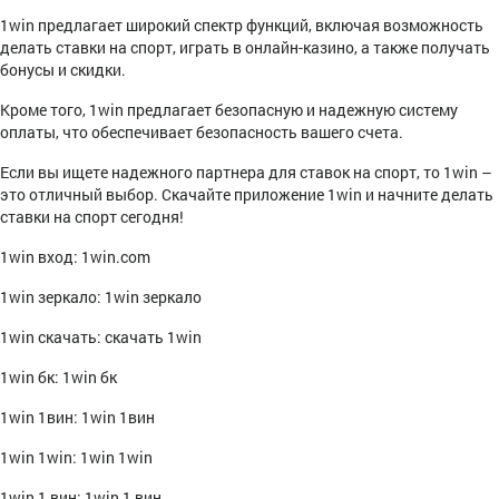
1win предлагает широкий спектр функций, включая возможность
делать ставки на спорт, играть в онлайн-казино, а также получать
бонусы и скидки.
Кроме того, 1win предлагает безопасную и надежную систему
оплаты, что обеспечивает безопасность вашего счета.
Если вы ищете надежного партнера для ставок на спорт, то 1win –
это отличный выбор. Скачайте приложение 1win и начните делать
ставки на спорт сегодня!
1win вход: 1win.com
1win зеркало: 1win зеркало
1win скачать: скачать 1win
1win бк: 1win бк
1win 1вин: 1win 1вин
1win 1win: 1win 1win
1win 1 вин: 1win 1 вин