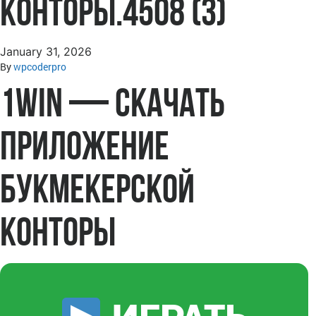
конторы.4508 (3)
January 31, 2026
By
wpcoderpro
1win — скачать
приложение
букмекерской
конторы