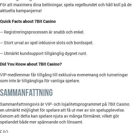
För att maximera dina belöningar, spela regelbundet och håll koll på de
aktuella kampanjerna!
Quick Facts about 7Bit Casino
– Registreringsprocessen är snabb och enkel.
– Stort urval av spel inklusive slots och bordsspel.
– Utmärkt kundsupport tillgänglig dygnet runt.
Did You Know about 7Bit Casino?
VIP-medlemmar får tillgång till exklusiva evenemang och turneringar
som inte är tillgängliga för vanliga spelare.
Sammanfattning
Sammanfattningsvis är VIP- och lojalitetsprogrammet på 7Bit Casino
en utmärkt möjlighet för spelare att få ut mer av sin spelupplevelse.
Genom att delta kan spelare njuta av många förmåner, vilket gör
spelandet både mer spännande och lönsamt.