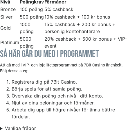
Nivå
Poängkrav
Förmåner
Bronze
100 poäng
5% cashback
Silver
500 poäng
10% cashback + 100 kr bonus
1000
15% cashback + 200 kr bonus +
Gold
poäng
personlig kontohanterare
5000
20% cashback + 500 kr bonus + VIP-
Platinum
poäng
event
Så här går du med i programmet
Att gå med i VIP- och lojalitetsprogrammet på 7Bit Casino är enkelt.
Följ dessa steg:
Registrera dig på 7Bit Casino.
Börja spela för att samla poäng.
Övervaka din poäng och nivå i ditt konto.
Njut av dina belöningar och förmåner.
Arbeta dig upp till högre nivåer för ännu bättre
fördelar.
Vanliga frågor