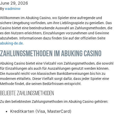
June 29, 2026
By
wadminw
Willkommen im Abuking Casino, wo Spieler eine aufregende und
sichere Umgebung vorfinden, um ihre Lieblingsspiele zu genießen. Das
Casino bietet eine beeindruckende Auswahl an Zahlungsmethoden, die
es den Nutzern erleichtern, Einzahlungen vorzunehmen und Gewinne
abzuheben. Informationen dazu finden Sie auf der offiziellen Seite
abuking-de.de
.
Zahlungsmethoden im Abuking Casino
Abuking Casino bietet eine Vielzahl von Zahlungsmethoden, die sowohl
für Einzahlungen als auch für Auszahlungen genutzt werden können.
Die Auswahl reicht von klassischen Banküberweisungen bis hin zu
modernen eWallets. Diese Vielfalt sorgt dafür, dass jeder Spieler eine
Methode findet, die seinen Bedürfnissen entspricht.
Beliebte Zahlungsmethoden
Zu den beliebtesten Zahlungsmethoden im Abuking Casino gehören:
Kreditkarten (Visa, MasterCard)