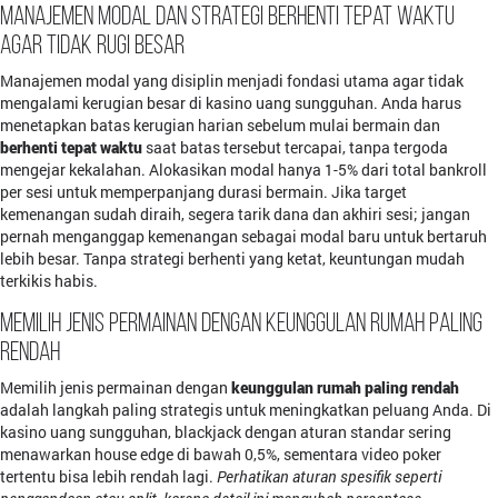
Manajemen modal dan strategi berhenti tepat waktu
agar tidak rugi besar
Manajemen modal yang disiplin menjadi fondasi utama agar tidak
mengalami kerugian besar di kasino uang sungguhan. Anda harus
menetapkan batas kerugian harian sebelum mulai bermain dan
berhenti tepat waktu
saat batas tersebut tercapai, tanpa tergoda
mengejar kekalahan. Alokasikan modal hanya 1-5% dari total bankroll
per sesi untuk memperpanjang durasi bermain. Jika target
kemenangan sudah diraih, segera tarik dana dan akhiri sesi; jangan
pernah menganggap kemenangan sebagai modal baru untuk bertaruh
lebih besar. Tanpa strategi berhenti yang ketat, keuntungan mudah
terkikis habis.
Memilih jenis permainan dengan keunggulan rumah paling
rendah
Memilih jenis permainan dengan
keunggulan rumah paling rendah
adalah langkah paling strategis untuk meningkatkan peluang Anda. Di
kasino uang sungguhan, blackjack dengan aturan standar sering
menawarkan house edge di bawah 0,5%, sementara video poker
tertentu bisa lebih rendah lagi.
Perhatikan aturan spesifik seperti