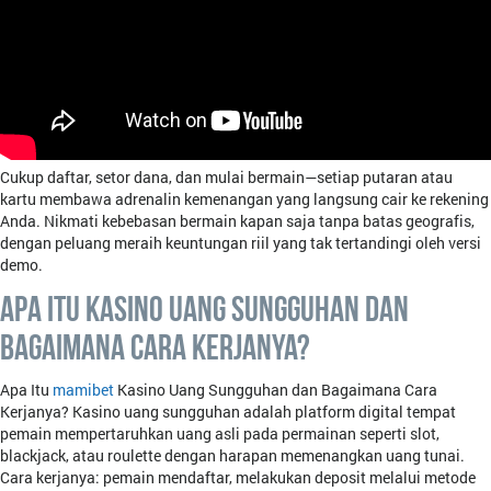
Cukup daftar, setor dana, dan mulai bermain—setiap putaran atau
kartu membawa adrenalin kemenangan yang langsung cair ke rekening
Anda. Nikmati kebebasan bermain kapan saja tanpa batas geografis,
dengan peluang meraih keuntungan riil yang tak tertandingi oleh versi
demo.
Apa Itu Kasino Uang Sungguhan dan
Bagaimana Cara Kerjanya?
Apa Itu
mamibet
Kasino Uang Sungguhan dan Bagaimana Cara
Kerjanya? Kasino uang sungguhan adalah platform digital tempat
pemain mempertaruhkan uang asli pada permainan seperti slot,
blackjack, atau roulette dengan harapan memenangkan uang tunai.
Cara kerjanya: pemain mendaftar, melakukan deposit melalui metode