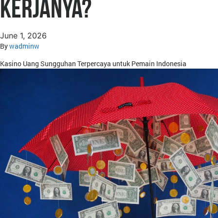
Kerjanya?
June 1, 2026
By
wadminw
Kasino Uang Sungguhan Terpercaya untuk Pemain Indonesia