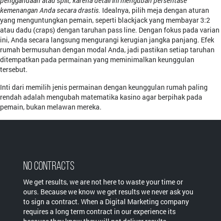
penggandaan atau split, karena detail ini mengubah persentase
kemenangan Anda secara drastis.
Idealnya, pilih meja dengan aturan
yang menguntungkan pemain, seperti blackjack yang membayar 3:2
atau dadu (craps) dengan taruhan pass line. Dengan fokus pada varian
ini, Anda secara langsung mengurangi kerugian jangka panjang. Efek
rumah bermusuhan dengan modal Anda, jadi pastikan setiap taruhan
ditempatkan pada permainan yang meminimalkan keunggulan
tersebut.
Inti dari memilih jenis permainan dengan keunggulan rumah paling
rendah adalah mengubah matematika kasino agar berpihak pada
pemain, bukan melawan mereka.
No Contracts
We get results, we are not here to waste your time or
ours. Because we know we get results we never ask you
to sign a contract. When a Digital Marketing company
requires a long term contract in our experience its