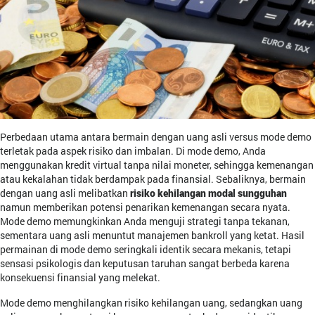
Perbedaan utama antara bermain dengan uang asli versus mode demo
terletak pada aspek risiko dan imbalan. Di mode demo, Anda
menggunakan kredit virtual tanpa nilai moneter, sehingga kemenangan
atau kekalahan tidak berdampak pada finansial. Sebaliknya, bermain
dengan uang asli melibatkan
risiko kehilangan modal sungguhan
namun memberikan potensi penarikan kemenangan secara nyata.
Mode demo memungkinkan Anda menguji strategi tanpa tekanan,
sementara uang asli menuntut manajemen bankroll yang ketat. Hasil
permainan di mode demo seringkali identik secara mekanis, tetapi
sensasi psikologis dan keputusan taruhan sangat berbeda karena
konsekuensi finansial yang melekat.
Mode demo menghilangkan risiko kehilangan uang, sedangkan uang