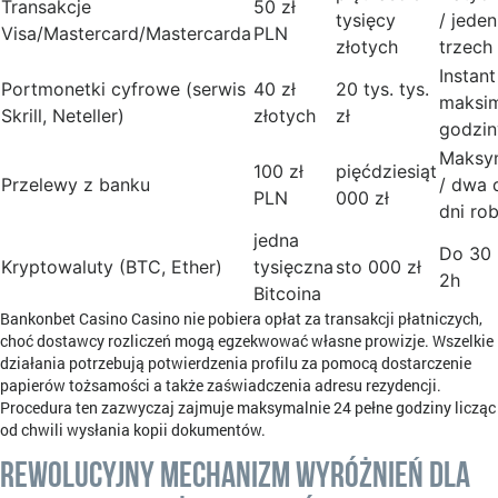
Transakcje
50 zł
tysięcy
/ jede
Visa/Mastercard/Mastercarda
PLN
złotych
trzech
Instant
Portmonetki cyfrowe (serwis
40 zł
20 tys. tys.
maksi
Skrill, Neteller)
złotych
zł
godzin
Maksym
100 zł
pięćdziesiąt
Przelewy z banku
/ dwa 
PLN
000 zł
dni ro
jedna
Do 30 
Kryptowaluty (BTC, Ether)
tysięczna
sto 000 zł
2h
Bitcoina
Bankonbet Casino Casino nie pobiera opłat za transakcji płatniczych,
choć dostawcy rozliczeń mogą egzekwować własne prowizje. Wszelkie
działania potrzebują potwierdzenia profilu za pomocą dostarczenie
papierów tożsamości a także zaświadczenia adresu rezydencji.
Procedura ten zazwyczaj zajmuje maksymalnie 24 pełne godziny licząc
od chwili wysłania kopii dokumentów.
Rewolucyjny mechanizm wyróżnień dla