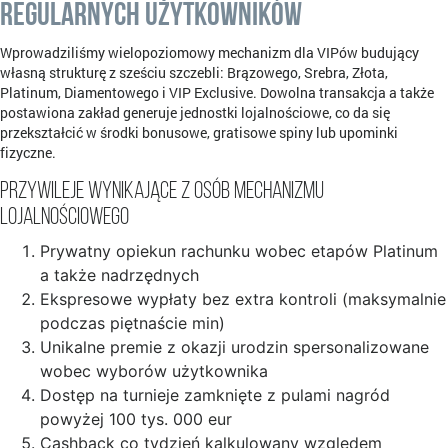
regularnych użytkowników
Wprowadziliśmy wielopoziomowy mechanizm dla VIPów budujący
własną strukturę z sześciu szczebli: Brązowego, Srebra, Złota,
Platinum, Diamentowego i VIP Exclusive. Dowolna transakcja a także
postawiona zakład generuje jednostki lojalnościowe, co da się
przekształcić w środki bonusowe, gratisowe spiny lub upominki
fizyczne.
Przywileje wynikające z osób mechanizmu
lojalnościowego
Prywatny opiekun rachunku wobec etapów Platinum
a także nadrzędnych
Ekspresowe wypłaty bez extra kontroli (maksymalnie
podczas piętnaście min)
Unikalne premie z okazji urodzin spersonalizowane
wobec wyborów użytkownika
Dostęp na turnieje zamknięte z pulami nagród
powyżej 100 tys. 000 eur
Cashback co tydzień kalkulowany względem