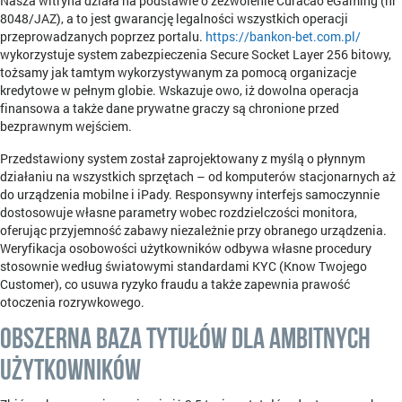
Nasza witryna działa na podstawie o zezwolenie Curacao eGaming (nr
8048/JAZ), a to jest gwarancję legalności wszystkich operacji
przeprowadzanych poprzez portalu.
https://bankon-bet.com.pl/
wykorzystuje system zabezpieczenia Secure Socket Layer 256 bitowy,
tożsamy jak tamtym wykorzystywanym za pomocą organizacje
kredytowe w pełnym globie. Wskazuje owo, iż dowolna operacja
finansowa a także dane prywatne graczy są chronione przed
bezprawnym wejściem.
Przedstawiony system został zaprojektowany z myślą o płynnym
działaniu na wszystkich sprzętach – od komputerów stacjonarnych aż
do urządzenia mobilne i iPady. Responsywny interfejs samoczynnie
dostosowuje własne parametry wobec rozdzielczości monitora,
oferując przyjemność zabawy niezależnie przy obranego urządzenia.
Weryfikacja osobowości użytkowników odbywa własne procedury
stosownie według światowymi standardami KYC (Know Twojego
Customer), co usuwa ryzyko fraudu a także zapewnia prawość
otoczenia rozrywkowego.
Obszerna baza tytułów dla ambitnych
użytkowników