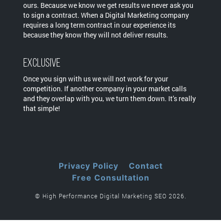
ours. Because we know we get results we never ask you
to sign a contract. When a Digital Marketing company
requires a long term contract in our experience its
because they know they will not deliver results.
Exclusive
Once you sign with us we will not work for your
competition. If another company in your market calls
and they overlap with you, we turn them down. It’s really
that simple!
Privacy Policy
Contact
Free Consultation
© High Performance Digital Marketing SEO 2026.