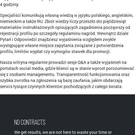
4 godziny.
Specjaliści komunikują własną wiedzą w języku polskiego, angielskim,
niemieckim a także RU. Zbiór wiedzy liczy przeszło sto pięćdziesiąt
materiałów instruktażowych opisujących zagadnienia począwszy od
rejestracji profilu po szczegóły regulaminu nagród. Wewnątrz dziale
Pytań i Odpowiedzi znajdziesz wyjaśnienia względem zwykle
występujące własne miejsce zapytania związane z potwierdzenia
profilu, limitów wypłat czy wymogów stawek dla promocji.
Nasza witryna regularnie prowadzi sesje Q&A a także wyjaśnień na
portalach social media, gdzie klienci są w stanie wprost porozumiewać
się z osobami managementu. Transparentność funkcjonowania oraz
szybka zwrotka na zgłoszenia są bazę zaufania, jakim obdarzają
serwis tysiące czynnych klientów pochodzących z całego świata.
No Contracts
We get results, we are not here to waste your time or