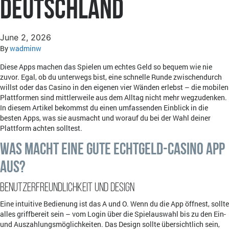
Deutschland
June 2, 2026
By
wadminw
Diese Apps machen das Spielen um echtes Geld so bequem wie nie
zuvor. Egal, ob du unterwegs bist, eine schnelle Runde zwischendurch
willst oder das Casino in den eigenen vier Wänden erlebst – die mobilen
Plattformen sind mittlerweile aus dem Alltag nicht mehr wegzudenken.
In diesem Artikel bekommst du einen umfassenden Einblick in die
besten Apps, was sie ausmacht und worauf du bei der Wahl deiner
Plattform achten solltest.
Was macht eine gute Echtgeld-Casino App
aus?
Benutzerfreundlichkeit und Design
Eine intuitive Bedienung ist das A und O. Wenn du die App öffnest, sollte
alles griffbereit sein – vom Login über die Spielauswahl bis zu den Ein-
und Auszahlungsmöglichkeiten. Das Design sollte übersichtlich sein,