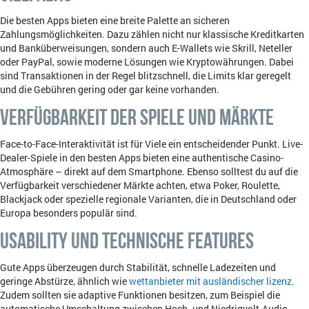
Die besten Apps bieten eine breite Palette an sicheren
Zahlungsmöglichkeiten. Dazu zählen nicht nur klassische Kreditkarten
und Banküberweisungen, sondern auch E-Wallets wie Skrill, Neteller
oder PayPal, sowie moderne Lösungen wie Kryptowährungen. Dabei
sind Transaktionen in der Regel blitzschnell, die Limits klar geregelt
und die Gebühren gering oder gar keine vorhanden.
Verfügbarkeit der Spiele und Märkte
Face-to-Face-Interaktivität ist für Viele ein entscheidender Punkt. Live-
Dealer-Spiele in den besten Apps bieten eine authentische Casino-
Atmosphäre – direkt auf dem Smartphone. Ebenso solltest du auf die
Verfügbarkeit verschiedener Märkte achten, etwa Poker, Roulette,
Blackjack oder spezielle regionale Varianten, die in Deutschland oder
Europa besonders populär sind.
Usability und technische Features
Gute Apps überzeugen durch Stabilität, schnelle Ladezeiten und
geringe Abstürze, ähnlich wie
wettanbieter mit ausländischer lizenz
.
Zudem sollten sie adaptive Funktionen besitzen, zum Beispiel die