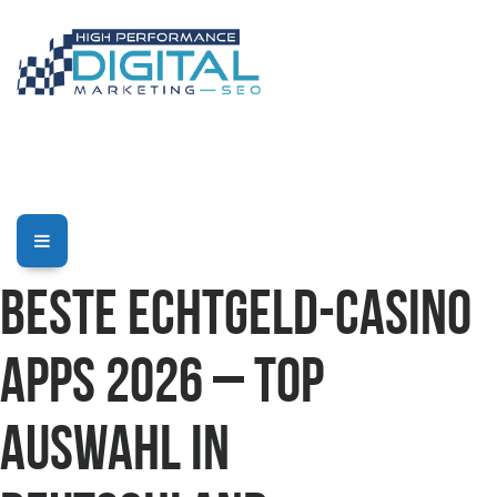
Beste Echtgeld-Casino
Apps 2026 – Top
Auswahl in