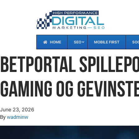
HOME
SEO
MOBILE FIRST
SOC
BetPortal Spillepo
Gaming og Gevinst
June 23, 2026
By
wadminw