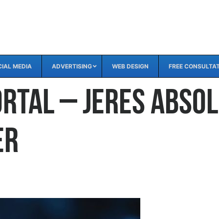
IAL MEDIA
ADVERTISING
WEB DESIGN
FREE CONSULTA
rtal – Jeres Absol
er