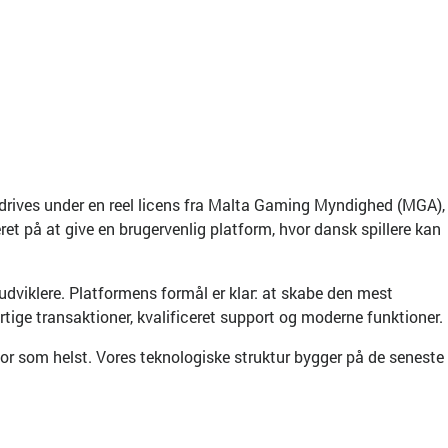
o drives under en reel licens fra Malta Gaming Myndighed (MGA),
ret på at give en brugervenlig platform, hvor dansk spillere kan
dviklere. Platformens formål er klar: at skabe den mest
tige transaktioner, kvalificeret support og moderne funktioner.
or som helst. Vores teknologiske struktur bygger på de seneste