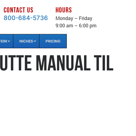
CONTACT US
HOURS
800-684-5736
Monday – Friday
9:00 am – 6:00 pm
TION
NICHES
PRICING
utte Manual til