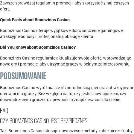
Zawsze sprawdzaj regulamin promocji, aby skorzystać z najlepszych
ofert.
Quick Facts about Boomzinos Casino
Boomzinos Casino oferuje wyjątkowe doświadczenie gamingowe,
atrakcyjne bonusy i profesjonalną obsługę klienta.
Did You Know about Boomzinos Casino?
Boomzinos Casino regularnie aktualizuje swoją ofertę, wprowadzając
nowe gry i promocje, aby utrzymać graczy w pełnym zainteresowaniu.
Podsumowanie
Boomzinos Casino wyróżnia się różnorodnością gier oraz atrakcyjnymi
ofertami dla graczy. Bez względu na to, czy jesteś nowicjuszem, czy
doświadczonym graczem, z pewnością znajdziesz coś dla siebie.
FAQ
Czy Boomzinos Casino jest bezpieczne?
Tak, Boomzinos Casino stosuje nowoczesne metody zabezpieczeń, aby