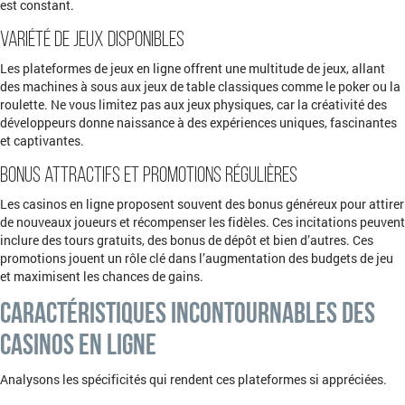
est constant.
Variété de jeux disponibles
Les plateformes de jeux en ligne offrent une multitude de jeux, allant
des machines à sous aux jeux de table classiques comme le poker ou la
roulette. Ne vous limitez pas aux jeux physiques, car la créativité des
développeurs donne naissance à des expériences uniques, fascinantes
et captivantes.
Bonus attractifs et promotions régulières
Les casinos en ligne proposent souvent des bonus généreux pour attirer
de nouveaux joueurs et récompenser les fidèles. Ces incitations peuvent
inclure des tours gratuits, des bonus de dépôt et bien d’autres. Ces
promotions jouent un rôle clé dans l’augmentation des budgets de jeu
et maximisent les chances de gains.
Caractéristiques incontournables des
casinos en ligne
Analysons les spécificités qui rendent ces plateformes si appréciées.