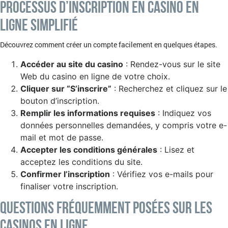
Processus d’inscription en casino en
ligne simplifié
Découvrez comment créer un compte facilement en quelques étapes.
Accéder au site du casino
: Rendez-vous sur le site
Web du casino en ligne de votre choix.
Cliquer sur “S’inscrire”
: Recherchez et cliquez sur le
bouton d’inscription.
Remplir les informations requises
: Indiquez vos
données personnelles demandées, y compris votre e-
mail et mot de passe.
Accepter les conditions générales
: Lisez et
acceptez les conditions du site.
Confirmer l’inscription
: Vérifiez vos e-mails pour
finaliser votre inscription.
Questions Fréquemment Posées sur les
casinos en ligne