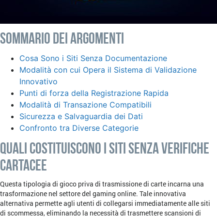
Sommario dei Argomenti
Cosa Sono i Siti Senza Documentazione
Modalità con cui Opera il Sistema di Validazione
Innovativo
Punti di forza della Registrazione Rapida
Modalità di Transazione Compatibili
Sicurezza e Salvaguardia dei Dati
Confronto tra Diverse Categorie
Quali Costituiscono i Siti Senza Verifiche
cartacee
Questa tipologia di gioco priva di trasmissione di carte incarna una
trasformazione nel settore del gaming online. Tale innovativa
alternativa permette agli utenti di collegarsi immediatamente alle siti
di scommessa, eliminando la necessità di trasmettere scansioni di