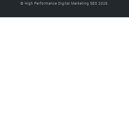
© High Performance Digital Marketing SEO 2026.