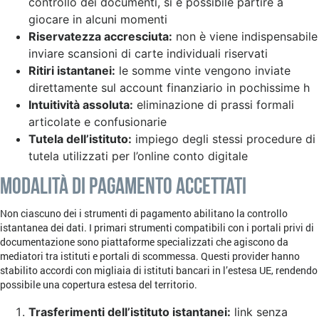
controllo dei documenti, si è possibile partire a
giocare in alcuni momenti
Riservatezza accresciuta:
non è viene indispensabile
inviare scansioni di carte individuali riservati
Ritiri istantanei:
le somme vinte vengono inviate
direttamente sul account finanziario in pochissime h
Intuitività assoluta:
eliminazione di prassi formali
articolate e confusionarie
Tutela dell’istituto:
impiego degli stessi procedure di
tutela utilizzati per l’online conto digitale
Modalità di Pagamento Accettati
Non ciascuno dei i strumenti di pagamento abilitano la controllo
istantanea dei dati. I primari strumenti compatibili con i portali privi di
documentazione sono piattaforme specializzati che agiscono da
mediatori tra istituti e portali di scommessa. Questi provider hanno
stabilito accordi con migliaia di istituti bancari in l’estesa UE, rendendo
possibile una copertura estesa del territorio.
Trasferimenti dell’istituto istantanei:
link senza