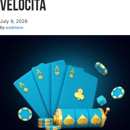
Velocità
July 9, 2026
By
wadminw