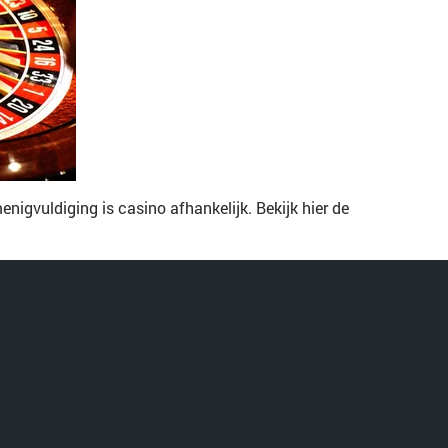
nigvuldiging is casino afhankelijk. Bekijk hier de