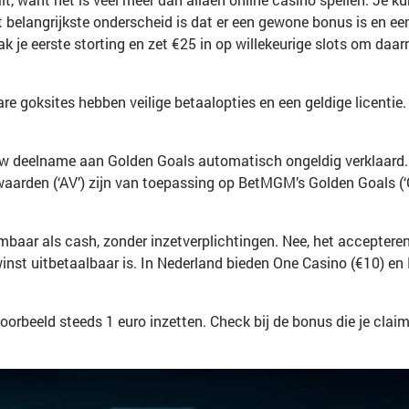
t belangrijkste onderscheid is dat er een gewone bonus is en 
 je eerste storting en zet €25 in op willekeurige slots om daar
re goksites hebben veilige betaalopties en een geldige licentie
ouw deelname aan Golden Goals automatisch ongeldig verklaard
den (‘AV’) zijn van toepassing op BetMGM’s Golden Goals (‘Gol
embaar als cash, zonder inzetverplichtingen. Nee, het accepteren
winst uitbetaalbaar is. In Nederland bieden One Casino (€10) e
oorbeeld steeds 1 euro inzetten. Check bij de bonus die je claimt