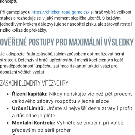
konceptu.
Při gameplaye u
https://chicken-road-game.cz/
si hráč vybírá velikost
stakes a rozhoduje se, v jaký moment slepička ukončí. S každým
jednotlivým krokem dále zvyšuje se násobitel zisku, ale zároveň roste i
riziko kolize do překážky.
Ověřené Postupy pro Maximální Výsledky
Je k dispozici řada způsobů, jakým způsobem optimalizovat herní
strategii. Defenzivní hráči upřednostňují menší koeficienty s lepší
pravděpodobností úspěchu, zatímco riskantní taktici vsází pro
dosažení větších výplat.
Zásadní Elementy Vítězné Hry
Řízení kapitálu:
Nikdy neriskujte víc než pět procent
celkového zábavy rozpočtu v jedné sázce
Určení Limitů:
Určete si nejvyšší denní ztráty i profit
a důsledně je plňte
Mentální Kontrola:
Vyhněte se emocím při volbě,
především po sérii proher