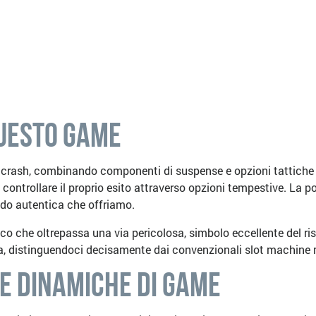
 Questo Game
i crash, combinando componenti di suspense e opzioni tattiche ve
controllare il proprio esito attraverso opzioni tempestive. La 
vido autentica che offriamo.
ico che oltrepassa una via pericolosa, simbolo eccellente del ri
va, distinguendoci decisamente dai convenzionali slot machine
e Dinamiche di Game