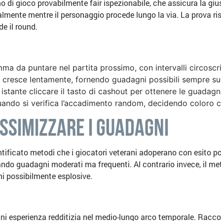
 di gioco provabilmente fair ispezionabile, che assicura la giust
lmente mentre il personaggio procede lungo la via. La prova risie
e il round.
ma da puntare nel partita prossimo, con intervalli circoscrit
 e cresce lentamente, fornendo guadagni possibili sempre su
 istante cliccare il tasto di cashout per ottenere le guadag
quando si verifica l’accadimento random, decidendo coloro 
ssimizzare i Guadagni
ntificato metodi che i giocatori veterani adoperano con esito p
rando guadagni moderati ma frequenti. Al contrario invece, il me
i possibilmente esplosive.
i ogni esperienza redditizia nel medio-lungo arco temporale. Rac