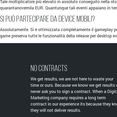
Tale moltiplicatore più elevato in assoluto conseguito nella sto
quarantanovemila EUR. Quantunque tali eventi appaiano in termi
Si può Partecipare da Device Mobili?
Assolutamente. Si è ottimizzata completamente il gameplay per 
game preserva tutte le funzionalità della release per desktop ev
No Contracts
We get results, we are not here to waste your
time or ours. Because we know we get results
never ask you to sign a contract. When a Digit
Marketing company requires a long term
contract in our experience its because they k
they will not deliver results.