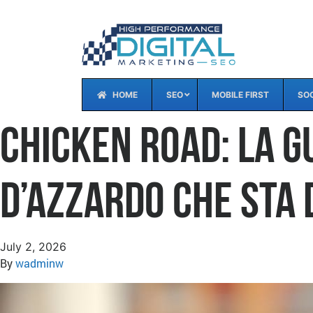
HOME
SEO
MOBILE FIRST
SOC
Chicken Road: La G
d’azzardo che Sta 
July 2, 2026
By
wadminw