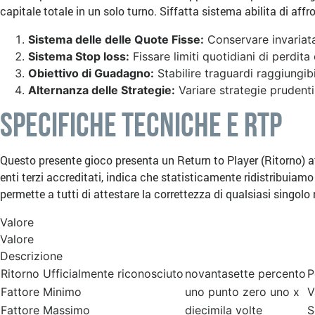
capitale totale in un solo turno. Siffatta sistema abilita di af
Sistema delle delle Quote Fisse:
Conservare invariata
Sistema Stop loss:
Fissare limiti quotidiani di perdita
Obiettivo di Guadagno:
Stabilire traguardi raggiungibi
Alternanza delle Strategie:
Variare strategie prudenti
Specifiche Tecniche e RTP
Questo presente gioco presenta un Return to Player (Ritorno) att
enti terzi accreditati, indica che statisticamente ridistribui
permette a tutti di attestare la correttezza di qualsiasi singolo 
Valore
Valore
Descrizione
Ritorno Ufficialmente riconosciuto
novantasette percento
P
Fattore Minimo
uno punto zero uno x
V
Fattore Massimo
diecimila volte
S