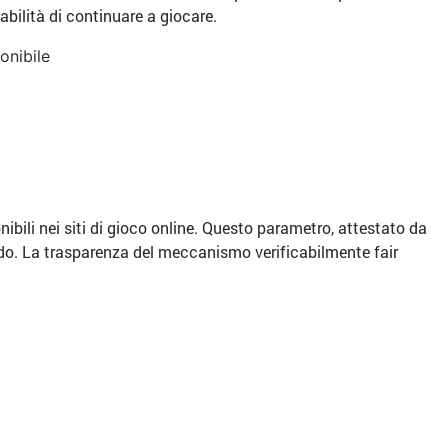
abilità di continuare a giocare.
onibile
bili nei siti di gioco online. Questo parametro, attestato da
odo. La trasparenza del meccanismo verificabilmente fair