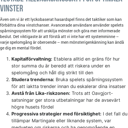
Vinster
Även om vi är ett lyckobaserat hasardspel finns det taktiker som kan
förbättra dina vinstchanser. Avancerade användare använder spelets
spårningssystem för att urskilja mönster och göra mer informerade
beslut. Det viktigaste är att förstå att vi inte har ett systemminne –
varje spelomgång är oberoende – men mönsterigenkänning kan ändå
ge dig en mental fördel.
Kapitalförvaltning:
Etablera alltid en gräns för hur
stor summa du är beredd att riskera under en
spelomgång och håll dig strikt till den
Studera trenderna:
Bruka spelets spårningssystem
för att iaktta trender innan du eskalerar dina insatser
Avstå från Lika-riskzonen:
Trots att Oavgjort-
satsningar ger stora utbetalningar har de avsevärt
högre husets fördel
Progressiva strategier med försiktighet:
I det fall du
tillämpar Martingale eller liknande system, var
medveten om riskerna och ha genomgående en