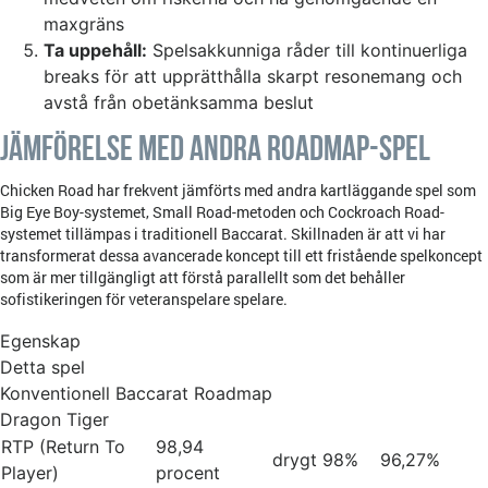
maxgräns
Ta uppehåll:
Spelsakkunniga råder till kontinuerliga
breaks för att upprätthålla skarpt resonemang och
avstå från obetänksamma beslut
Jämförelse med Andra Roadmap-Spel
Chicken Road har frekvent jämförts med andra kartläggande spel som
Big Eye Boy-systemet, Small Road-metoden och Cockroach Road-
systemet tillämpas i traditionell Baccarat. Skillnaden är att vi har
transformerat dessa avancerade koncept till ett fristående spelkoncept
som är mer tillgängligt att förstå parallellt som det behåller
sofistikeringen för veteranspelare spelare.
Egenskap
Detta spel
Konventionell Baccarat Roadmap
Dragon Tiger
RTP (Return To
98,94
drygt 98%
96,27%
Player)
procent