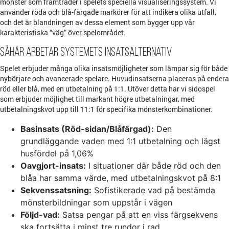
mönster som framträder i spelets speciella visualiseringssystem. Vi
använder röda och blå-färgade markörer för att indikera olika utfall,
och det är blandningen av dessa element som bygger upp vår
karakteristiska “väg” över spelområdet.
Såhär Arbetar Systemets Insatsalternativ
Spelet erbjuder många olika insatsmöjligheter som lämpar sig för både
nybörjare och avancerade spelare. Huvudinsatserna placeras på endera
röd eller blå, med en utbetalning på 1:1. Utöver detta har vi sidospel
som erbjuder möjlighet till markant högre utbetalningar, med
utbetalningskvot upp till 11:1 för specifika mönsterkombinationer.
Basinsats (Röd-sidan/Blåfärgad):
Den
grundläggande vaden med 1:1 utbetalning och lägst
husfördel på 1,06%
Oavgjort-insats:
I situationer där både röd och den
blåa har samma värde, med utbetalningskvot på 8:1
Sekvenssatsning:
Sofistikerade vad på bestämda
mönsterbildningar som uppstår i vägen
Följd-vad:
Satsa pengar på att en viss färgsekvens
ska fortsätta i minst tre rundor i rad