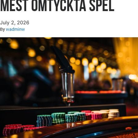
Mest Omtyckta Spel
July 2, 2026
By
wadminw