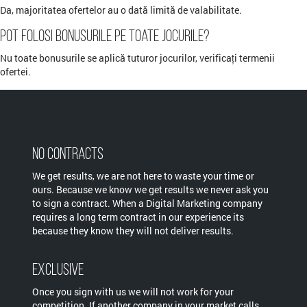
Da, majoritatea ofertelor au o dată limită de valabilitate.
Pot folosi bonusurile pe toate jocurile?
Nu toate bonusurile se aplică tuturor jocurilor, verificați termenii
ofertei.
No Contracts
We get results, we are not here to waste your time or
ours. Because we know we get results we never ask you
to sign a contract. When a Digital Marketing company
requires a long term contract in our experience its
because they know they will not deliver results.
Exclusive
Once you sign with us we will not work for your
competition. If another company in your market calls