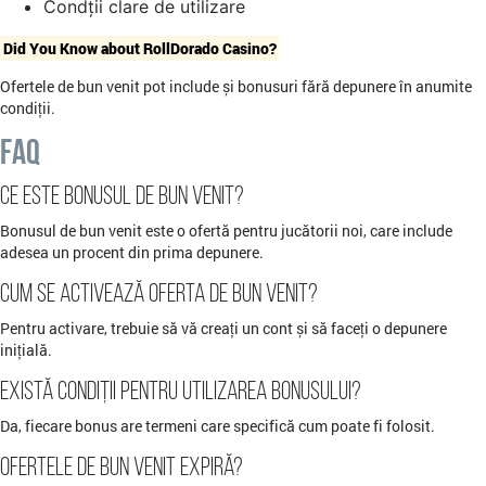
Condții clare de utilizare
Did You Know about RollDorado Casino?
Ofertele de bun venit pot include și bonusuri fără depunere în anumite
condiții.
FAQ
Ce este bonusul de bun venit?
Bonusul de bun venit este o ofertă pentru jucătorii noi, care include
adesea un procent din prima depunere.
Cum se activează oferta de bun venit?
Pentru activare, trebuie să vă creați un cont și să faceți o depunere
inițială.
Există condiții pentru utilizarea bonusului?
Da, fiecare bonus are termeni care specifică cum poate fi folosit.
Ofertele de bun venit expiră?