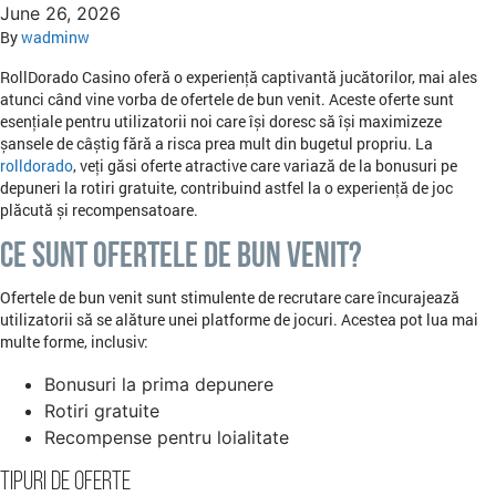
June 26, 2026
By
wadminw
RollDorado Casino oferă o experiență captivantă jucătorilor, mai ales
atunci când vine vorba de ofertele de bun venit. Aceste oferte sunt
esențiale pentru utilizatorii noi care își doresc să își maximizeze
șansele de câștig fără a risca prea mult din bugetul propriu. La
rolldorado
, veți găsi oferte atractive care variază de la bonusuri pe
depuneri la rotiri gratuite, contribuind astfel la o experiență de joc
plăcută și recompensatoare.
Ce sunt Ofertele de Bun Venit?
Ofertele de bun venit sunt stimulente de recrutare care încurajează
utilizatorii să se alăture unei platforme de jocuri. Acestea pot lua mai
multe forme, inclusiv:
Bonusuri la prima depunere
Rotiri gratuite
Recompense pentru loialitate
Tipuri de Oferte