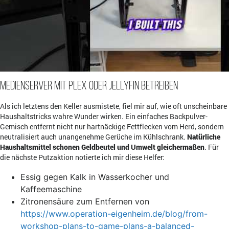
Medienserver mit Plex oder Jellyfin betreiben
Als ich letztens den Keller ausmistete, fiel mir auf, wie oft unscheinbare
Haushaltstricks wahre Wunder wirken. Ein einfaches Backpulver-
Gemisch entfernt nicht nur hartnäckige Fettflecken vom Herd, sondern
neutralisiert auch unangenehme Gerüche im Kühlschrank.
Natürliche
Haushaltsmittel schonen Geldbeutel und Umwelt gleichermaßen
. Für
die nächste Putzaktion notierte ich mir diese Helfer:
Essig gegen Kalk in Wasserkocher und
Kaffeemaschine
Zitronensäure zum Entfernen von
https://www.operation-eigenheim.de/blog/from-
workshop-plans-to-game-plans-a-balanced-