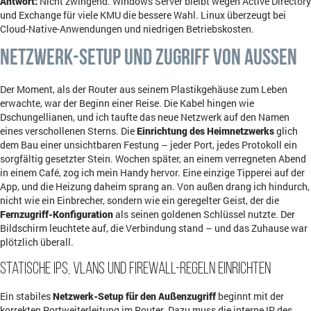
Antwort:
Nicht zwingend. Windows Server bleibt wegen Active Directory
und Exchange für viele KMU die bessere Wahl. Linux überzeugt bei
Cloud-Native-Anwendungen und niedrigen Betriebskosten.
Netzwerk-Setup und Zugriff von außen
Der Moment, als der Router aus seinem Plastikgehäuse zum Leben
erwachte, war der Beginn einer Reise. Die Kabel hingen wie
Dschungellianen, und ich taufte das neue Netzwerk auf den Namen
eines verschollenen Sterns. Die
Einrichtung des Heimnetzwerks
glich
dem Bau einer unsichtbaren Festung – jeder Port, jedes Protokoll ein
sorgfältig gesetzter Stein. Wochen später, an einem verregneten Abend
in einem Café, zog ich mein Handy hervor. Eine einzige Tipperei auf der
App, und die Heizung daheim sprang an. Von außen drang ich hindurch,
nicht wie ein Einbrecher, sondern wie ein geregelter Geist, der die
Fernzugriff-Konfiguration
als seinen goldenen Schlüssel nutzte. Der
Bildschirm leuchtete auf, die Verbindung stand – und das Zuhause war
plötzlich überall.
Statische IPs, VLANs und Firewall-Regeln einrichten
Ein stabiles
Netzwerk-Setup für den Außenzugriff
beginnt mit der
korrekten Portweiterleitung im Router. Dazu muss die interne IP des