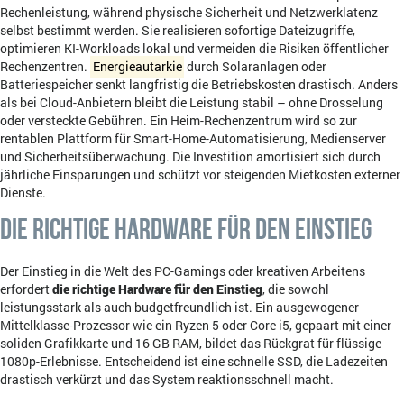
Rechenleistung, während physische Sicherheit und Netzwerklatenz
selbst bestimmt werden. Sie realisieren sofortige Dateizugriffe,
optimieren KI-Workloads lokal und vermeiden die Risiken öffentlicher
Rechenzentren.
Energieautarkie
durch Solaranlagen oder
Batteriespeicher senkt langfristig die Betriebskosten drastisch. Anders
als bei Cloud-Anbietern bleibt die Leistung stabil – ohne Drosselung
oder versteckte Gebühren. Ein Heim-Rechenzentrum wird so zur
rentablen Plattform für Smart-Home-Automatisierung, Medienserver
und Sicherheitsüberwachung. Die Investition amortisiert sich durch
jährliche Einsparungen und schützt vor steigenden Mietkosten externer
Dienste.
Die richtige Hardware für den Einstieg
Der Einstieg in die Welt des PC-Gamings oder kreativen Arbeitens
erfordert
die richtige Hardware für den Einstieg
, die sowohl
leistungsstark als auch budgetfreundlich ist. Ein ausgewogener
Mittelklasse-Prozessor wie ein Ryzen 5 oder Core i5, gepaart mit einer
soliden Grafikkarte und 16 GB RAM, bildet das Rückgrat für flüssige
1080p-Erlebnisse. Entscheidend ist eine schnelle SSD, die Ladezeiten
drastisch verkürzt und das System reaktionsschnell macht.