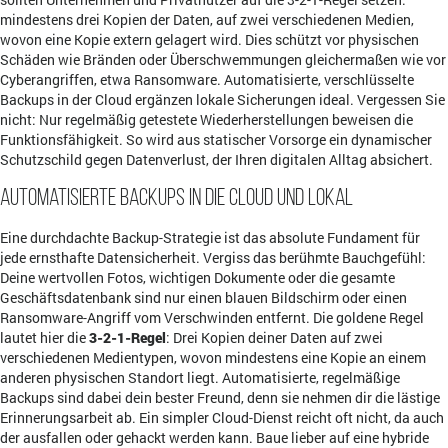
mindestens drei Kopien der Daten, auf zwei verschiedenen Medien,
wovon eine Kopie extern gelagert wird. Dies schützt vor physischen
Schäden wie Bränden oder Überschwemmungen gleichermaßen wie vor
Cyberangriffen, etwa Ransomware. Automatisierte, verschlüsselte
Backups in der Cloud ergänzen lokale Sicherungen ideal. Vergessen Sie
nicht: Nur regelmäßig getestete Wiederherstellungen beweisen die
Funktionsfähigkeit. So wird aus statischer Vorsorge ein dynamischer
Schutzschild gegen Datenverlust, der Ihren digitalen Alltag absichert.
Automatisierte Backups in die Cloud und lokal
Eine durchdachte Backup-Strategie ist das absolute Fundament für
jede ernsthafte Datensicherheit. Vergiss das berühmte Bauchgefühl:
Deine wertvollen Fotos, wichtigen Dokumente oder die gesamte
Geschäftsdatenbank sind nur einen blauen Bildschirm oder einen
Ransomware-Angriff vom Verschwinden entfernt. Die goldene Regel
lautet hier die
3-2-1-Regel
: Drei Kopien deiner Daten auf zwei
verschiedenen Medientypen, wovon mindestens eine Kopie an einem
anderen physischen Standort liegt. Automatisierte, regelmäßige
Backups sind dabei dein bester Freund, denn sie nehmen dir die lästige
Erinnerungsarbeit ab. Ein simpler Cloud-Dienst reicht oft nicht, da auch
der ausfallen oder gehackt werden kann. Baue lieber auf eine hybride