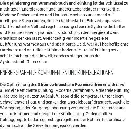
Die
Optimierung von Stromverbrauch und Kühlung
ist der Schlüssel zu
niedrigeren Energiekosten und längerer Lebensdauer Ihrer Geräte.
Moderne Rechenzentren und Haushalte setzen zunehmend auf
intelligente Steuerungen, die den Kühlbedarf in Echtzeit anpassen.
Statt konstanter Volllast regeln sensorgesteuerte Systeme die Lüfter
und Kompressoren dynamisch, wodurch sich der Energieaufwand
drastisch senken lässt. Gleichzeitig verhindert eine gezielte
Luftführung Wärmestaus und spart bares Geld. Wer auf hocheffiziente
Hardware und natürliche Kühlmethoden wie Freiluftkühlung setzt,
schützt nicht nur die Umwelt, sondern steigert auch die
Systemstabilität messbar.
Energiesparende Komponenten und Konfigurationen
Die Optimierung des
Stromverbrauchs in Rechenzentren
erfordert vor
allem eine effiziente Kühlung. Moderne Verfahren wie die freie Kühlung
(Free Cooling) nutzen Außenluft, sobald die Temperatur unter einem
Schwellenwert liegt, und senken den Energiebedarf drastisch. Auch die
Warmgang- oder Kaltgangeinhausung verhindert die Durchmischung
von Luftströmen und steigert die Kühlleistung. Zudem sollten
Kühlaggregate bedarfsgerecht geregelt und der Kühlmitteldurchsatz
dynamisch an die Serverlast angepasst werden.