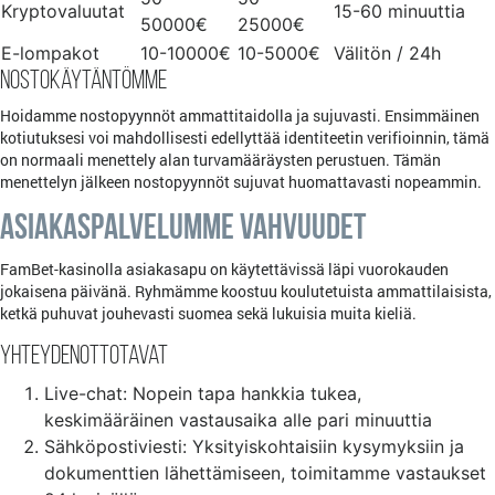
Kryptovaluutat
15-60 minuuttia
50000€
25000€
E-lompakot
10-10000€
10-5000€
Välitön / 24h
Nostokäytäntömme
Hoidamme nostopyynnöt ammattitaidolla ja sujuvasti. Ensimmäinen
kotiutuksesi voi mahdollisesti edellyttää identiteetin verifioinnin, tämä
on normaali menettely alan turvamääräysten perustuen. Tämän
menettelyn jälkeen nostopyynnöt sujuvat huomattavasti nopeammin.
Asiakaspalvelumme Vahvuudet
FamBet-kasinolla asiakasapu on käytettävissä läpi vuorokauden
jokaisena päivänä. Ryhmämme koostuu koulutetuista ammattilaisista,
ketkä puhuvat jouhevasti suomea sekä lukuisia muita kieliä.
Yhteydenottotavat
Live-chat: Nopein tapa hankkia tukea,
keskimääräinen vastausaika alle pari minuuttia
Sähköpostiviesti: Yksityiskohtaisiin kysymyksiin ja
dokumenttien lähettämiseen, toimitamme vastaukset