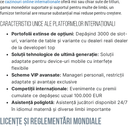
ce
cazinouri online internationale
oferă mii sau chiar sute de titluri,
gama monedelor suportate și suportul pentru multe de limbi, un
furnizor teritorial are resurse substanțial mai reduse pentru creștere.
Caracteristici Unice ale Platformelor Internaționali
Portofolii extinse de opțiuni:
Depășind 3000 de slot-
uri, variante de table și variante cu dealeri reali dealer
de la developeri top
Soluții tehnologice de ultimă generație:
Soluții
adaptate pentru device-uri mobile cu interfețe
flexibile
Scheme VIP avansate:
Manageri personali, restricții
adaptate și avantaje exclusive
Competiții internaționale:
Evenimente cu premii
cumulate ce depășesc uzual 100.000 EUR
Asistență poliglotă:
Asistență jucători disponibil 24/7
în idiomul maternă și diverse limbi importante
Licențe și Reglementări Mondiale