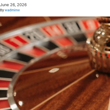
June 26, 2026
By
wadminw