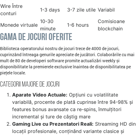
Wire Între
1-3 days
3-7 zile utile
Variabil
conturi
10-30
Comisioane
Monede virtuale
1-6 hours
minute
blockchain
Gama de Jocuri Oferite
Biblioteca operatorului nostru de jocuri trece de 4000 de jocuri,
cuprinzând întreaga genurile apreciate de jucători. Colaborările cu mai
mult de 80 de developeri software promite actualizări weekly și
disponibilitate la premierele exclusive înaintea de disponibilitatea pe
piețele locale.
Categorii Majore de Jocuri
Aparate Video Actuale:
Opțiuni cu volatilitate
variabilă, procente de plată cuprinse între 94-98% și
features bonus avansate ca re-spins, înmulțitori
incremental și ture de câștig mare
Gaming Live cu Prezentatori Reali:
Streaming HD din
locații profesionale, conținând variante clasice și