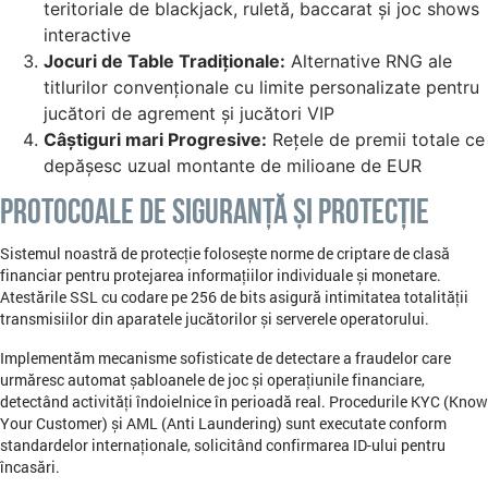
teritoriale de blackjack, ruletă, baccarat și joc shows
interactive
Jocuri de Table Tradiționale:
Alternative RNG ale
titlurilor convenționale cu limite personalizate pentru
jucători de agrement și jucători VIP
Câștiguri mari Progresive:
Rețele de premii totale ce
depășesc uzual montante de milioane de EUR
Protocoale de Siguranță și Protecție
Sistemul noastră de protecție folosește norme de criptare de clasă
financiar pentru protejarea informațiilor individuale și monetare.
Atestările SSL cu codare pe 256 de bits asigură intimitatea totalității
transmisiilor din aparatele jucătorilor și serverele operatorului.
Implementăm mecanisme sofisticate de detectare a fraudelor care
urmăresc automat șabloanele de joc și operațiunile financiare,
detectând activități îndoielnice în perioadă real. Procedurile KYC (Know
Your Customer) și AML (Anti Laundering) sunt executate conform
standardelor internaționale, solicitând confirmarea ID-ului pentru
încasări.