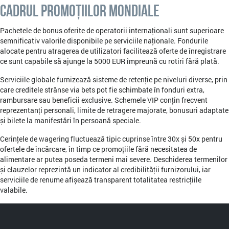
Cadrul Promoțiilor Mondiale
Pachetele de bonus oferite de operatorii internaționali sunt superioare
semnificativ valorile disponibile pe serviciile naționale. Fondurile
alocate pentru atragerea de utilizatori facilitează oferte de înregistrare
ce sunt capabile să ajunge la 5000 EUR împreună cu rotiri fără plată.
Serviciile globale furnizează sisteme de retenție pe niveluri diverse, prin
care creditele strânse via bets pot fie schimbate în fonduri extra,
rambursare sau beneficii exclusive. Schemele VIP conțin frecvent
reprezentanți personali, limite de retragere majorate, bonusuri adaptate
și bilete la manifestări în persoană speciale.
Cerințele de wagering fluctuează tipic cuprinse între 30x și 50x pentru
ofertele de încărcare, în timp ce promoțiile fără necesitatea de
alimentare ar putea poseda termeni mai severe. Deschiderea termenilor
și clauzelor reprezintă un indicator al credibilității furnizorului, iar
serviciile de renume afișează transparent totalitatea restricțiile
valabile.