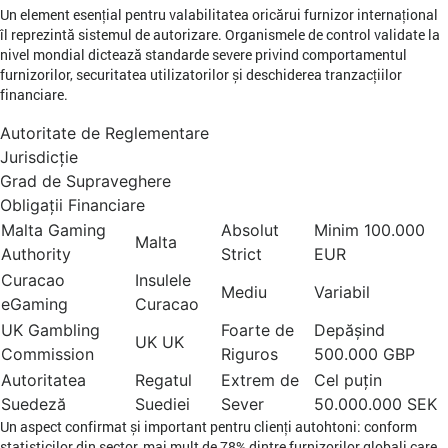
Un element esențial pentru valabilitatea oricărui furnizor internațional
îl reprezintă sistemul de autorizare. Organismele de control validate la
nivel mondial dictează standarde severe privind comportamentul
furnizorilor, securitatea utilizatorilor și deschiderea tranzacțiilor
financiare.
Autoritate de Reglementare
Jurisdicție
Grad de Supraveghere
Obligații Financiare
Malta Gaming
Absolut
Minim 100.000
Malta
Authority
Strict
EUR
Curacao
Insulele
Mediu
Variabil
eGaming
Curacao
UK Gambling
Foarte de
Depășind
UK UK
Commission
Riguros
500.000 GBP
Autoritatea
Regatul
Extrem de
Cel puțin
Suedeză
Suediei
Sever
50.000.000 SEK
Un aspect confirmat și important pentru clienți autohtoni: conform
statisticilor din sector, mai mult de 78% dintre furnizorilor globali care