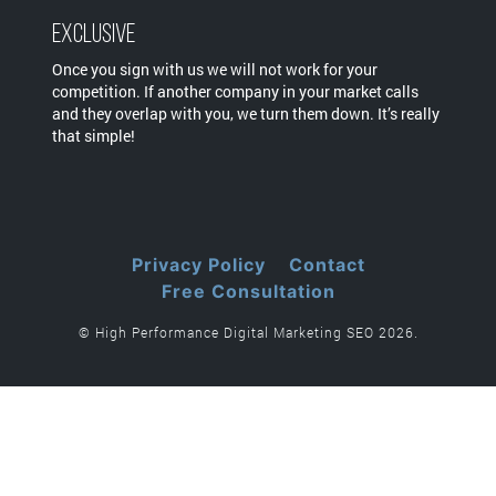
Exclusive
Once you sign with us we will not work for your
competition. If another company in your market calls
and they overlap with you, we turn them down. It’s really
that simple!
Privacy Policy
Contact
Free Consultation
© High Performance Digital Marketing SEO 2026.