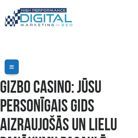
Gizbo Casino: Jūsu
personīgais Gids
Aizraujošās un Lielu