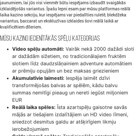
jaunumiem, lai jūs visi vienmēr būtu iespējams izbaudīt svaigākās
izklaidējošās variantus. Īpašu lepni esam par mūsu platformas reālā
laika kazino sekciju, kur iespējams var piedalīties ruletē, blekdžeka
variantus, baccarat un ekskluzīvas izklaides šovi reālā laikā ar
kvalificētiem dīleriem.
Mūsu kazino Iecienītākās Spēļu Kategorijas
Video spēļu automāti:
Vairāk nekā 2000 dažādi sloti
ar dažādām sižetiem, no tradicionālajiem fruktēm
slotiem līdz daudzslāņainiem adventure automātiem
ar prēmiju opцijām un bez maksas griezieniem
Akumulatīvie laimesti:
Iespēja laimēt dzīvi
transformējošas balvas ar spēlēm, kādu balvu
summas nemitīgi pieaug un nereti iegūst miljoniem
EUR
Reālā laika spēles:
Īsta azartspēļu gaisotne savās
mājās ar tiešajiem izdalītājiem un HD video līmeni,
sniedzot desmitus galdu ar atšķirīgiem likmju
ierobežojumiem