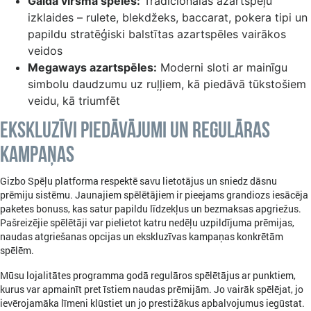
Galda virsmā spēles:
Tradicionālās azartspēļu
izklaides – rulete, blekdžeks, baccarat, pokera tipi un
papildu stratēģiski balstītas azartspēles vairākos
veidos
Megaways azartspēles:
Moderni sloti ar mainīgu
simbolu daudzumu uz ruļļiem, kā piedāvā tūkstošiem
veidu, kā triumfēt
Ekskluzīvi Piedāvājumi un Regulāras
Kampaņas
Gizbo Spēļu platforma respektē savu lietotājus un sniedz dāsnu
prēmiju sistēmu. Jaunajiem spēlētājiem ir pieejams grandiozs iesācēja
paketes bonuss, kas satur papildu līdzekļus un bezmaksas apgriežus.
Pašreizējie spēlētāji var pielietot katru nedēļu uzpildījuma prēmijas,
naudas atgriešanas opcijas un ekskluzīvas kampaņas konkrētām
spēlēm.
Mūsu lojalitātes programma godā regulāros spēlētājus ar punktiem,
kurus var apmainīt pret īstiem naudas prēmijām. Jo vairāk spēlējat, jo
ievērojamāka līmeni klūstiet un jo prestižākus apbalvojumus iegūstat.