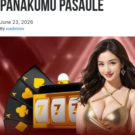
Panākumu Pasaulē
June 23, 2026
By
wadminw