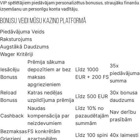
VIP spēlētājiem piedāvājam personalizētus bonusus, straujāku finanšu
izņemšanu un personīgu konta vadītāju.
Bonusu Veidi Mūsu kazino Platformā
Piedāvājuma Veids
Raksturojums
Augstākā Daudzums
Wager Kritēriji
Prēmija sākuma
35x
Iesācēju
depozītiem ar bez
Līdz 1000
piedāvājuma
Bonuss
maksas
EUR + 200 FS
summa
apgriezieniem
Reload
Katras nedēļas
30x bonusa
Līdz 500 EUR
Bonuss
uzpildījuma prēmija
daudzums
Naudas
Līdz 10% no
Nav derību
Cashback
kompensācija par
pazaudētajām
prasībām
neizdevumiem
summām
Bezmaksas
FS konkrētām
Līdz 100 spini
40x laimesti
Griezieni
azartspēlēm