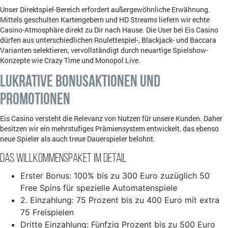
Unser Direktspiel-Bereich erfordert außergewöhnliche Erwähnung.
Mittels geschulten Kartengebern und HD Streams liefern wir echte
Casino-Atmosphäre direkt zu Dir nach Hause. Die User bei Eis Casino
dürfen aus unterschiedlichen Roulettespiel-, Blackjack- und Baccara
Varianten selektieren, vervollständigt durch neuartige Spielshow-
Konzepte wie Crazy Time und Monopol Live.
Lukrative Bonusaktionen und
Promotionen
Eis Casino versteht die Relevanz von Nutzen für unsere Kunden. Daher
besitzen wir ein mehrstufiges Prämiensystem entwickelt, das ebenso
neue Spieler als auch treue Dauerspieler belohnt.
Das Willkommenspaket im Detail
Erster Bonus: 100% bis zu 300 Euro zuzüglich 50
Free Spins für spezielle Automatenspiele
2. Einzahlung: 75 Prozent bis zu 400 Euro mit extra
75 Freispielen
Dritte Einzahlung: Fünfzig Prozent bis zu 500 Euro