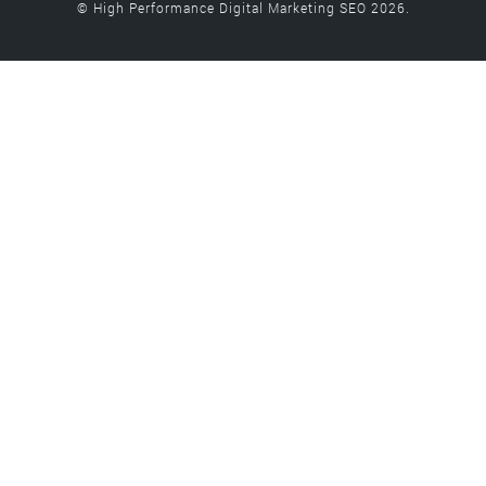
© High Performance Digital Marketing SEO 2026.