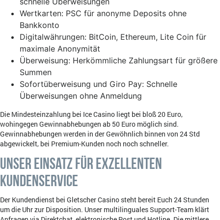
schnelle Überweisungen
Wertkarten: PSC für anonyme Deposits ohne
Bankkonto
Digitalwährungen: BitCoin, Ethereum, Lite Coin für
maximale Anonymität
Überweisung: Herkömmliche Zahlungsart für größere
Summen
Sofortüberweisung und Giro Pay: Schnelle
Überweisungen ohne Anmeldung
Die Mindesteinzahlung bei Ice Casino liegt bei bloß 20 Euro,
wohingegen Gewinnabhebungen ab 50 Euro möglich sind.
Gewinnabhebungen werden in der Gewöhnlich binnen von 24 Std
abgewickelt, bei Premium-Kunden noch noch schneller.
Unser Einsatz für exzellenten
Kundenservice
Der Kundendienst bei Gletscher Casino steht bereit Euch 24 Stunden
um die Uhr zur Disposition. Unser multilinguales Support-Team klärt
Anfragen via Direktchat, elektronische Post und Hotline. Die mittlere