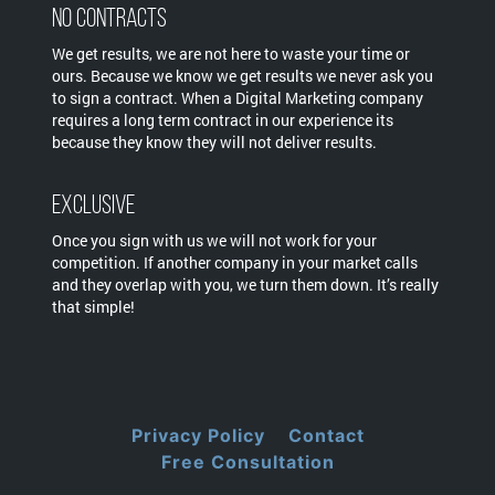
No Contracts
We get results, we are not here to waste your time or
ours. Because we know we get results we never ask you
to sign a contract. When a Digital Marketing company
requires a long term contract in our experience its
because they know they will not deliver results.
Exclusive
Once you sign with us we will not work for your
competition. If another company in your market calls
and they overlap with you, we turn them down. It’s really
that simple!
Privacy Policy
Contact
Free Consultation