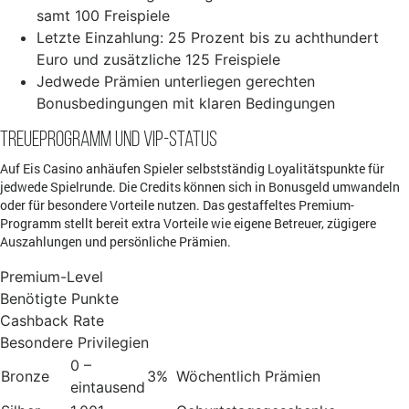
samt 100 Freispiele
Letzte Einzahlung: 25 Prozent bis zu achthundert
Euro und zusätzliche 125 Freispiele
Jedwede Prämien unterliegen gerechten
Bonusbedingungen mit klaren Bedingungen
Treueprogramm und VIP-Status
Auf Eis Casino anhäufen Spieler selbstständig Loyalitätspunkte für
jedwede Spielrunde. Die Credits können sich in Bonusgeld umwandeln
oder für besondere Vorteile nutzen. Das gestaffeltes Premium-
Programm stellt bereit extra Vorteile wie eigene Betreuer, zügigere
Auszahlungen und persönliche Prämien.
Premium-Level
Benötigte Punkte
Cashback Rate
Besondere Privilegien
0 –
Bronze
3%
Wöchentlich Prämien
eintausend