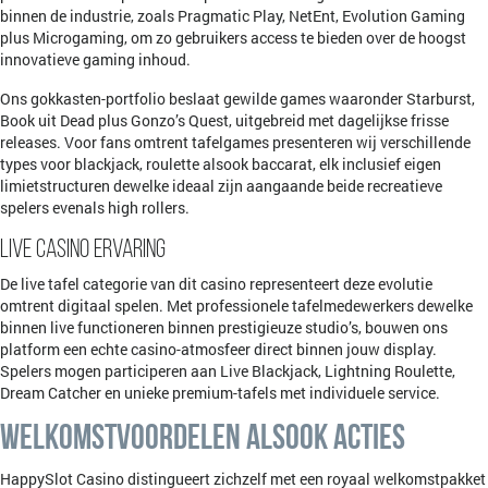
binnen de industrie, zoals Pragmatic Play, NetEnt, Evolution Gaming
plus Microgaming, om zo gebruikers access te bieden over de hoogst
innovatieve gaming inhoud.
Ons gokkasten-portfolio beslaat gewilde games waaronder Starburst,
Book uit Dead plus Gonzo’s Quest, uitgebreid met dagelijkse frisse
releases. Voor fans omtrent tafelgames presenteren wij verschillende
types voor blackjack, roulette alsook baccarat, elk inclusief eigen
limietstructuren dewelke ideaal zijn aangaande beide recreatieve
spelers evenals high rollers.
Live Casino Ervaring
De live tafel categorie van dit casino representeert deze evolutie
omtrent digitaal spelen. Met professionele tafelmedewerkers dewelke
binnen live functioneren binnen prestigieuze studio’s, bouwen ons
platform een echte casino-atmosfeer direct binnen jouw display.
Spelers mogen participeren aan Live Blackjack, Lightning Roulette,
Dream Catcher en unieke premium-tafels met individuele service.
Welkomstvoordelen alsook Acties
HappySlot Casino distingueert zichzelf met een royaal welkomstpakket