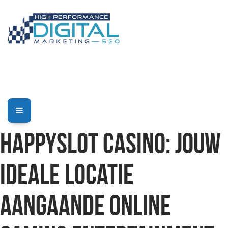
HappySlot Casino: Jouw
Ideale Locatie
aangaande Online