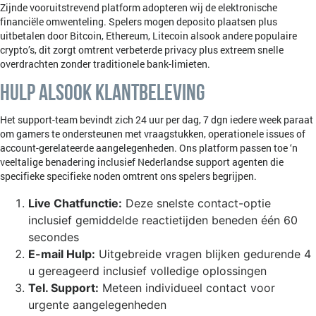
Zijnde vooruitstrevend platform adopteren wij de elektronische
financiële omwenteling. Spelers mogen deposito plaatsen plus
uitbetalen door Bitcoin, Ethereum, Litecoin alsook andere populaire
crypto’s, dit zorgt omtrent verbeterde privacy plus extreem snelle
overdrachten zonder traditionele bank-limieten.
Hulp alsook Klantbeleving
Het support-team bevindt zich 24 uur per dag, 7 dgn iedere week paraat
om gamers te ondersteunen met vraagstukken, operationele issues of
account-gerelateerde aangelegenheden. Ons platform passen toe ‘n
veeltalige benadering inclusief Nederlandse support agenten die
specifieke specifieke noden omtrent ons spelers begrijpen.
Live Chatfunctie:
Deze snelste contact-optie
inclusief gemiddelde reactietijden beneden één 60
secondes
E-mail Hulp:
Uitgebreide vragen blijken gedurende 4
u gereageerd inclusief volledige oplossingen
Tel. Support:
Meteen individueel contact voor
urgente aangelegenheden