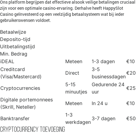
Ons platform begrijpen dat effectieve alsook veilige betalingen cruciaal
zijn voor een optimale casino-ervaring. Derhalve heeft HappySlot
Casino geïnvesteerd op een veelzijdig betaalsysteem wat bij ieder
gebruikerswensen voldoet.
Betaalwijze
Deposito-tijd
Uitbetalingstijd
Min. Bedrag
iDEAL
Meteen
1-3 dagen
€10
Creditcard
3-5
Direct
€20
(Visa/Mastercard)
businessdagen
5-15
Gedurende 24
Cryptocurrencies
€25
minuutjes
uur
Digitale portemonnees
Meteen
In 24 u
€10
(Skrill, Neteller)
1-3
Banktransfer
3-7 dagen
€50
werkdagen
Cryptocurrency Toevoeging