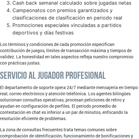
Cash back semanal calculado sobre jugadas netas
Campeonatos con premios garantizados y
clasificaciones de clasificación en periodo real
Promociones especiales vinculadas a partidos
deportivos y días festivas
Los términos y condiciones de cada promoción especifican
contribución de juegos, límites de transacción máxima y tiempos de
validez. La honestidad en tales aspectos refleja nuestro compromiso
con prácticas justas.
Servicio al Jugador Profesional
El departamento de soporte opera 24/7 mediante mensajería en tiempo
real, correo electrónico y atención telefónica. Los agentes bilingües
solucionan consultas operativas, procesan peticiones de retiro y
ayudan en configuración de perfiles. El periodo promedio de
contestación en chat es inferior a un par de minutos, enfocando la
resolución eficiente de problemas.
La zona de consultas frecuentes trata temas comunes sobre
comprobación de identificación, funcionamiento de bonificaciones y