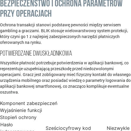
Bezpieczeństwo i ochrona parametrów
przy operacjach
Ochrona transakcji stanowi podstawę pewności między serwisem
gambling a graczami. BLIK stosuje wielowarstwowy system protekcji,
który czyni go 1 z najlepiej zabezpieczonych narzędzi płatniczych
oferowanych na rynku.
Potwierdzanie dwuskładnikowa
Wszystkie płatność potrzebuje potwierdzenia w aplikacji bankowej, co
reprezentuje uzupełniającą przeszkodę przed niedozwolonymi
operacjami. Gracz jest zobligowany mieć fizyczny kontakt do własnego
urządzenia mobilnego oraz posiadać wiedzę o parametry logowania do
aplikacji bankowej smartfonowej, co znacząco komplikuje ewentualne
oszustwa.
Komponent zabezpieczeń
Wyjaśnienie funkcji
Stopień ochrony
Hasło
Sześciocyfrowy kod
Niezwykle