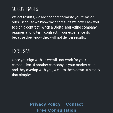
No Contracts
We get results, we are not here to waste your time or
ours. Because we know we get results we never ask you
to sign a contract. When a Digital Marketing company
requires a long term contract in our experience its
because they know they will not deliver results.
Exclusive
Once you sign with us we will not work for your
competition. If another company in your market calls
and they overlap with you, we turn them down. It’s really
that simple!
Privacy Policy
Contact
Free Consultation