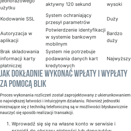
jednorazowego
aktywny 120 sekund
wysoki
użytku
System ochraniający
Kodowanie SSL
Duży
przesył parametrów
Potwierdzenie identyfikacji
Autoryzacja w
Bardzo
w systemie bankowym
aplikacji
duży
mobilnym
Brak składowania
System nie potrzebuje
informacji karty
podawania danych kart
Najwyższy
płatniczej
kredytowych
Jak dokładnie wykonać wpłaty i wypłaty
za pomocą BLIK
Proces wykonania rozliczeń został zaprojektowany z ukierunkowaniem
o największej łatwości i intuicyjnym działaniu. Również jednostki
nieznające się z techniką telefoniczną są w możliwości błyskawicznie
nauczyć się sposób realizacji transakcji.
Wprowadź się się na własne konto w serwisie i
przejdź do obszaru płatności lub depozytów