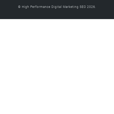
© High Performance Digital Marketing SEO 2026.