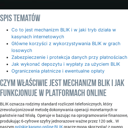
Spis tematów
Co to jest mechanizm BLIK i w jaki tryb działa w
kasynach internetowych
Główne korzyści z wykorzystywania BLIK w grach
losowych
Zabezpieczenie i protekcja danych przy płatnościach
Jak wykonać depozytu i wypłaty za użyciem BLIK
Ograniczenia płatnicze i ewentualne opłaty
Czym właściwie jest mechanizm BLIK i jak
funkcjonuje w platformach online
BLIK oznacza rodzimy standard rozliczeń telefonicznych, który
zrewolucjonizował metodę dokonywania operacji monetarnych w
państwie nad Wisłą. Operuje w bazując na oprogramowanie finansowe,
produkując 6-cyfrowe szyfry jednorazowe ważne przez 120 sek.. W
naszym
polskie kasyno online BLIK
gracze mogą skorzystać z owego