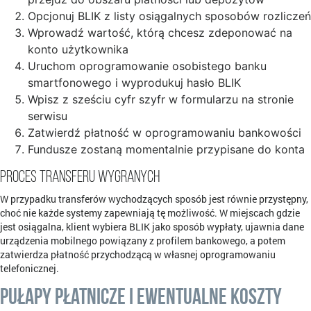
Opcjonuj BLIK z listy osiągalnych sposobów rozliczeń
Wprowadź wartość, którą chcesz zdeponować na
konto użytkownika
Uruchom oprogramowanie osobistego banku
smartfonowego i wyprodukuj hasło BLIK
Wpisz z sześciu cyfr szyfr w formularzu na stronie
serwisu
Zatwierdź płatność w oprogramowaniu bankowości
Fundusze zostaną momentalnie przypisane do konta
Proces transferu wygranych
W przypadku transferów wychodzących sposób jest równie przystępny,
choć nie każde systemy zapewniają tę możliwość. W miejscach gdzie
jest osiągalna, klient wybiera BLIK jako sposób wypłaty, ujawnia dane
urządzenia mobilnego powiązany z profilem bankowego, a potem
zatwierdza płatność przychodzącą w własnej oprogramowaniu
telefonicznej.
Pułapy płatnicze i ewentualne koszty