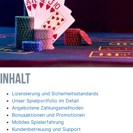
Inhalt
Lizensierung und Sicherheitsstandards
Unser Spielportfolio im Detail
Angebotene Zahlungsmethoden
Bonusaktionen und Promotionen
Mobiles Spielerfahrung
Kundenbetreuung und Support