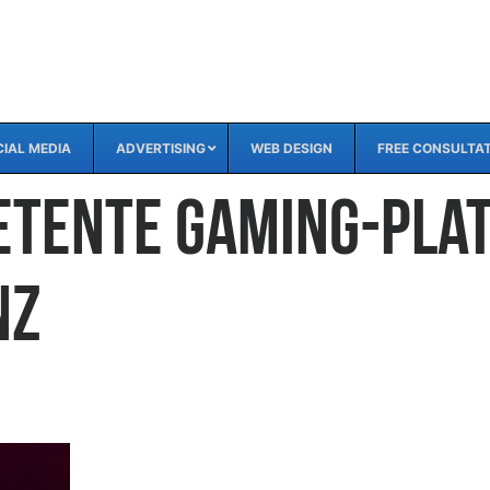
IAL MEDIA
ADVERTISING
WEB DESIGN
FREE CONSULTA
etente Gaming-Pla
nz