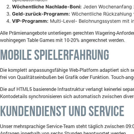
Wöchentliche Nachlade-Boni:
Jeden Wochenanfang z
Geld-zurück-Programm:
Wöchentliche Rückzahlung v
VIP-Programm:
Multi-Level- Belohnungssystem mit i
Alle Prämienangebote unterliegen gerechten Wagering-Anforder
wohingegen Table Games mit 10-20% angerechnet werden.
Mobile Spielerfahrung
Die komplett anpassungsfähige Web-Platform adaptiert sich se
frei von Qualitätseinbußen bei Grafik oder Funktion. Touch-an
Die auf HTML5 basierende Infrastruktur verlangt keinerlei sepa
Kontodetails synchronisieren sich automatisch zwischen diver
Kundendienst und Service
Unser mehrsprachige Service-Team steht täglich zwischen 09:00
Anfragen innerhalb von sechs Stunden beantwortet werden.