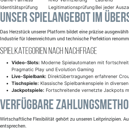
Identitätsprüfung
Legitimationsprüfung
Bei jeder Ausz
Unser Spielangebot im Über
Das Herzstück unserer Platform bildet eine präzise ausgewählte
Industrie für Ideenreichtum und technische Perfektion renommi
Spielkategorien nach Nachfrage
Video-Slots:
Moderne Spielautomaten mit fortschrei
Pragmatic Play und Evolution Gaming
Live-Spielbank:
Direktübertragungen erfahrener Croup
Tischspiele:
Klassische Spielbankenspiele in diverse
Jackpotspiele:
Fortschreitende vernetzte Jackpots m
Verfügbare Zahlungsmeth
Wirtschaftliche Flexibilität gehört zu unseren Leitprinzipien.
entsprechen.