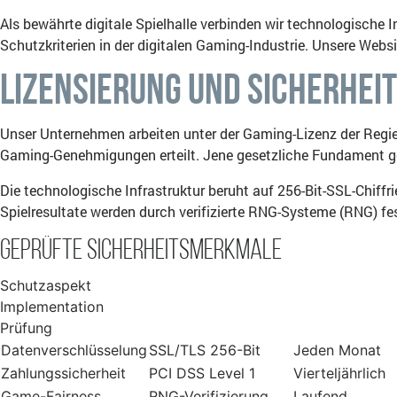
Als bewährte digitale Spielhalle verbinden wir technologische
Schutzkriterien in der digitalen Gaming-Industrie. Unsere Webs
Lizensierung und Sicherhei
Unser Unternehmen arbeiten unter der Gaming-Lizenz der Regie
Gaming-Genehmigungen erteilt. Jene gesetzliche Fundament gew
Die technologische Infrastruktur beruht auf 256-Bit-SSL-Chiffr
Spielresultate werden durch verifizierte RNG-Systeme (RNG) fe
Geprüfte Sicherheitsmerkmale
Schutzaspekt
Implementation
Prüfung
Datenverschlüsselung
SSL/TLS 256-Bit
Jeden Monat
Zahlungssicherheit
PCI DSS Level 1
Vierteljährlich
Game-Fairness
RNG-Verifizierung
Laufend