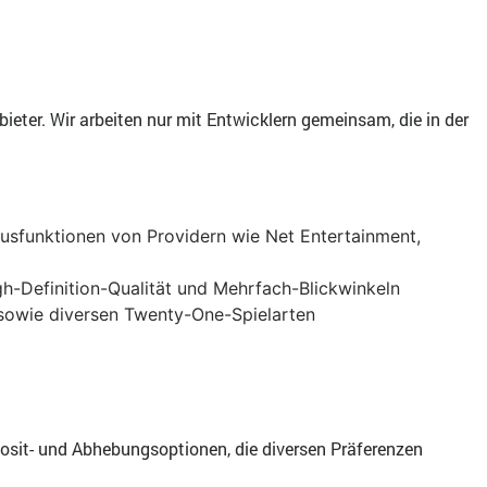
ieter. Wir arbeiten nur mit Entwicklern gemeinsam, die in der
sfunktionen von Providern wie Net Entertainment,
gh-Definition-Qualität und Mehrfach-Blickwinkeln
 sowie diversen Twenty-One-Spielarten
posit- und Abhebungsoptionen, die diversen Präferenzen