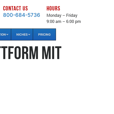
CONTACT US
HOURS
800-684-5736
Monday – Friday
9:00 am – 6:00 pm
TION
NICHES
PRICING
ttform mit