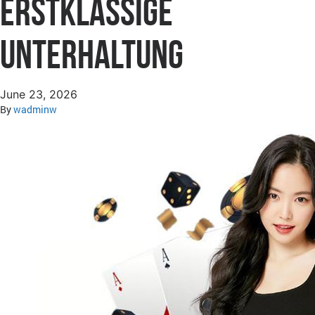
erstklassige
Unterhaltung
June 23, 2026
By
wadminw