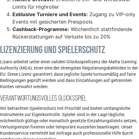
Limits für Highroller
Exklusive Turniere und Events:
Zugang zu VIP-only
Events mit gesicherten Preispools
Cashback-Programme:
Wöchentlich stattfindende
Rückerstattungen auf Verluste bis zu 20%
Lizenzierung und Spielerschutz
Lizaro arbeitet unter einer validen Glücksspiellizenz der Malta Gaming
Authority (MGA), einer eine der strengsten Regulierungsbehörden in der
EU. Diese Lizenz garantiert, dass jegliche Spiele turnusmäßig auf faire
Bedingungen geprüft werden und dass Einzahlungen auf getrennten
Konten verwahrt werden.
Verantwortungsvolles Glücksspiel
Wir betrachten Spielerschutz mit Priorität und bieten umfangreiche
Instrumente zur Eigenkontrolle. Spieler sind in der Lage tägliche,
wöchentlich gültige oder monatlich gesetzte Einzahlungslimits setzen,
Verlustgrenzen fixieren oder temporäre Auszeiten beantragen. Unser
Kundenservice vermittelt bei Anfrage auch professionelle Hilfe durch