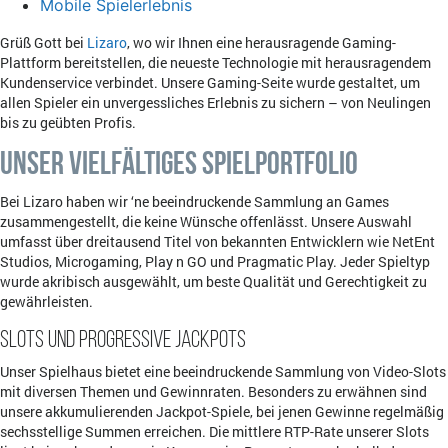
Mobile Spielerlebnis
Grüß Gott bei
Lizaro
, wo wir Ihnen eine herausragende Gaming-
Plattform bereitstellen, die neueste Technologie mit herausragendem
Kundenservice verbindet. Unsere Gaming-Seite wurde gestaltet, um
allen Spieler ein unvergessliches Erlebnis zu sichern – von Neulingen
bis zu geübten Profis.
Unser vielfältiges Spielportfolio
Bei Lizaro haben wir ‘ne beeindruckende Sammlung an Games
zusammengestellt, die keine Wünsche offenlässt. Unsere Auswahl
umfasst über dreitausend Titel von bekannten Entwicklern wie NetEnt
Studios, Microgaming, Play n GO und Pragmatic Play. Jeder Spieltyp
wurde akribisch ausgewählt, um beste Qualität und Gerechtigkeit zu
gewährleisten.
Slots und progressive Jackpots
Unser Spielhaus bietet eine beeindruckende Sammlung von Video-Slots
mit diversen Themen und Gewinnraten. Besonders zu erwähnen sind
unsere akkumulierenden Jackpot-Spiele, bei jenen Gewinne regelmäßig
sechsstellige Summen erreichen. Die mittlere RTP-Rate unserer Slots