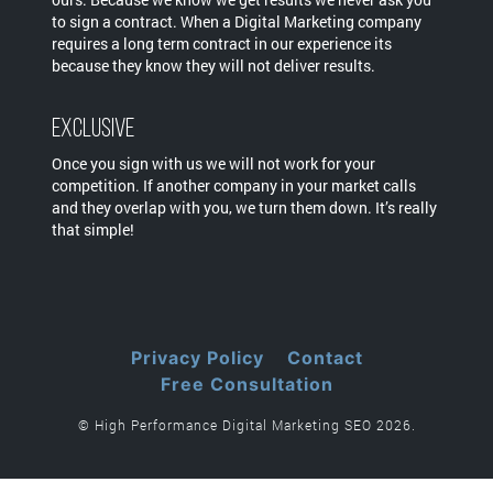
ours. Because we know we get results we never ask you
to sign a contract. When a Digital Marketing company
requires a long term contract in our experience its
because they know they will not deliver results.
Exclusive
Once you sign with us we will not work for your
competition. If another company in your market calls
and they overlap with you, we turn them down. It’s really
that simple!
Privacy Policy
Contact
Free Consultation
© High Performance Digital Marketing SEO 2026.