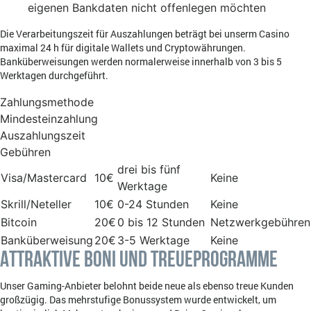
eigenen Bankdaten nicht offenlegen möchten
Die Verarbeitungszeit für Auszahlungen beträgt bei unserm Casino
maximal 24 h für digitale Wallets und Cryptowährungen.
Banküberweisungen werden normalerweise innerhalb von 3 bis 5
Werktagen durchgeführt.
Zahlungsmethode
Mindesteinzahlung
Auszahlungszeit
Gebühren
drei bis fünf
Visa/Mastercard
10€
Keine
Werktage
Skrill/Neteller
10€
0-24 Stunden
Keine
Bitcoin
20€
0 bis 12 Stunden
Netzwerkgebühren
Banküberweisung
20€
3-5 Werktage
Keine
Attraktive Boni und Treueprogramme
Unser Gaming-Anbieter belohnt beide neue als ebenso treue Kunden
großzügig. Das mehrstufige Bonussystem wurde entwickelt, um