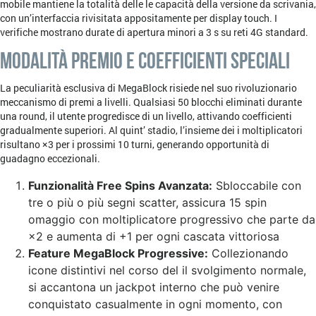
mobile mantiene la totalità delle le capacità della versione da scrivania,
con un’interfaccia rivisitata appositamente per display touch. I
verifiche mostrano durate di apertura minori a 3 s su reti 4G standard.
Modalità Premio e Coefficienti Speciali
La peculiarità esclusiva di MegaBlock risiede nel suo rivoluzionario
meccanismo di premi a livelli. Qualsiasi 50 blocchi eliminati durante
una round, il utente progredisce di un livello, attivando coefficienti
gradualmente superiori. Al quint’ stadio, l’insieme dei i moltiplicatori
risultano ×3 per i prossimi 10 turni, generando opportunità di
guadagno eccezionali.
Funzionalità Free Spins Avanzata:
Sbloccabile con
tre o più o più segni scatter, assicura 15 spin
omaggio con moltiplicatore progressivo che parte da
×2 e aumenta di +1 per ogni cascata vittoriosa
Feature MegaBlock Progressive:
Collezionando
icone distintivi nel corso del il svolgimento normale,
si accantona un jackpot interno che può venire
conquistato casualmente in ogni momento, con