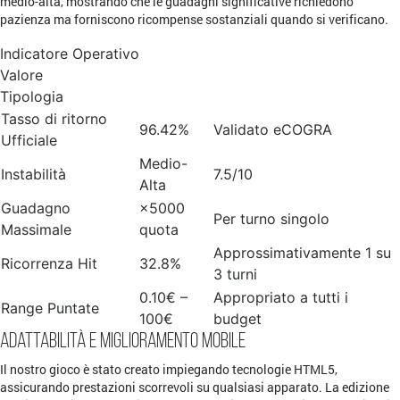
medio-alta, mostrando che le guadagni significative richiedono
pazienza ma forniscono ricompense sostanziali quando si verificano.
Indicatore Operativo
Valore
Tipologia
Tasso di ritorno
96.42%
Validato eCOGRA
Ufficiale
Medio-
Instabilità
7.5/10
Alta
Guadagno
×5000
Per turno singolo
Massimale
quota
Approssimativamente 1 su
Ricorrenza Hit
32.8%
3 turni
0.10€ –
Appropriato a tutti i
Range Puntate
100€
budget
Adattabilità e Miglioramento Mobile
Il nostro gioco è stato creato impiegando tecnologie HTML5,
assicurando prestazioni scorrevoli su qualsiasi apparato. La edizione