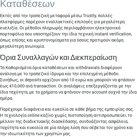
Καταθέσεων
Εκτός από την τραπεζική μεταφορά μέσω Trustly, πολλές
πλατφόρμες παρέχουν εναλλακτικές επιλογές για μεγαλύτερη
ευελιξία. Οι μέθοδοι πληρωμής περιλαμβάνουν ηλεκτρονικά
πορτοφόλια που υποστηρίζουν την ίδια τεχνική instant verification,
όπως επίσης και κρυπτονομίσματα για όσους προτιμούν ακόμη
μεγαλύτερη ανωνυμία.
Όρια Συναλλαγών και Διεκπεραίωση
Τα Καθορισμένα όρια καταθέσεων και withdrawals διαφέρουν
ανάλογα με το τραπεζικό ίδρυμα και την επιλεγμένη μέθοδο.
Συνήθως, οι deposits αρχίζουν από 10 ευρώ και μπορούν να φτάσουν
έως €10,000 ανά transaction. Οι αναλήψεις επεξεργάζονται με την
ίδια ταχύτητα, με τα χρήματα να φτάνουν στον account συχνά την ίδια
ημέρα.
Παρέχουμε διαφάνεια και ευκολία σε κάθε βήμα της εμπειρίας σας.
Η τεχνολογία online καζίνο χωρίς πιστοποίηση αντιπροσωπεύει το
μέλλον της διαδικτυακής διασκέδασης, συνδυάζοντας ασφάλεια,
ταχύτητα και ευκολία σε μία πλήρη λύση που σέβεται τον χρόνο και
την ιδιωτικότητα των χρηστών μας.