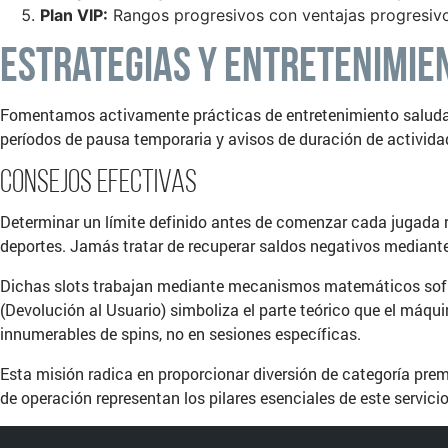
Plan VIP:
Rangos progresivos con ventajas progresivo
Estrategias y Entretenimie
Fomentamos activamente prácticas de entretenimiento saludab
períodos de pausa temporaria y avisos de duración de activida
Consejos Efectivas
Determinar un límite definido antes de comenzar cada jugada r
deportes. Jamás tratar de recuperar saldos negativos mediante
Dichas slots trabajan mediante mecanismos matemáticos sofis
(Devolución al Usuario) simboliza el parte teórico que el máq
innumerables de spins, no en sesiones específicas.
Esta misión radica en proporcionar diversión de categoría prem
de operación representan los pilares esenciales de este servicio