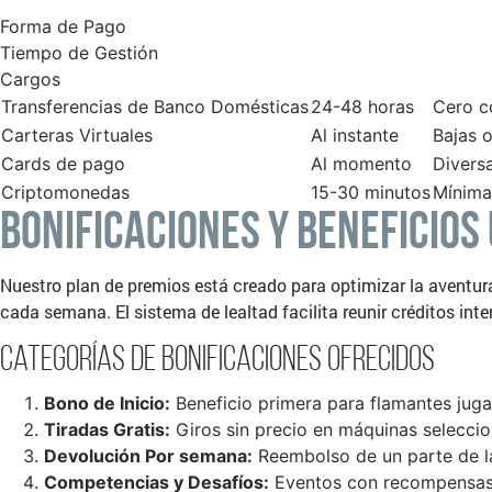
Forma de Pago
Tiempo de Gestión
Cargos
Transferencias de Banco Domésticas
24-48 horas
Cero c
Carteras Virtuales
Al instante
Bajas 
Cards de pago
Al momento
Divers
Criptomonedas
15-30 minutos
Mínima
Bonificaciones y Beneficios
Nuestro plan de premios está creado para optimizar la aventur
cada semana. El sistema de lealtad facilita reunir créditos int
Categorías de Bonificaciones Ofrecidos
Bono de Inicio:
Beneficio primera para flamantes jug
Tiradas Gratis:
Giros sin precio en máquinas selecci
Devolución Por semana:
Reembolso de un parte de la
Competencias y Desafíos:
Eventos con recompensas 