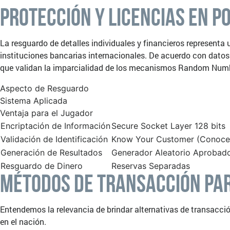
Protección y Licencias en P
La resguardo de detalles individuales y financieros representa 
instituciones bancarias internacionales. De acuerdo con datos
que validan la imparcialidad de los mecanismos Random Numbe
Aspecto de Resguardo
Sistema Aplicada
Ventaja para el Jugador
Encriptación de Información
Secure Socket Layer 128 bits
Validación de Identificación
Know Your Customer (Conoce 
Generación de Resultados
Generador Aleatorio Aprobad
Resguardo de Dinero
Reservas Separadas
Métodos de Transacción par
Entendemos la relevancia de brindar alternativas de transacci
en el nación.