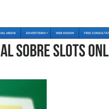
IAL MEDIA
ADVERTISING
WEB DESIGN
FREE CONSULTA
al sobre Slots Onl