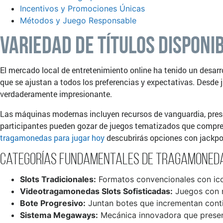
Incentivos y Promociones Únicas
Métodos y Juego Responsable
Variedad de Títulos Disponi
El mercado local de entretenimiento online ha tenido un desarro
que se ajustan a todos los preferencias y expectativas. Desde
verdaderamente impresionante.
Las máquinas modernas incluyen recursos de vanguardia, prese
participantes pueden gozar de juegos tematizados que comprend
tragamonedas para jugar hoy
descubrirás opciones con jackpo
Categorías Fundamentales de Tragamoned
Slots Tradicionales:
Formatos convencionales con icon
Videotragamonedas Slots Sofisticadas:
Juegos con n
Bote Progresivo:
Juntan botes que incrementan conti
Sistema Megaways:
Mecánica innovadora que presenta