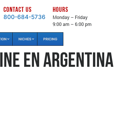
CONTACT US
HOURS
800-684-5736
Monday – Friday
9:00 am – 6:00 pm
TION
NICHES
PRICING
ine en Argentina