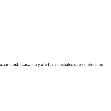
s sin costo cada día y ofertas especiales que se refrescan