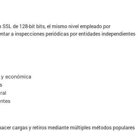
n SSL de 128-bit bits, el mismo nivel empleado por
entar a inspecciones periódicas por entidades independientes
a y económica
s
ral
entes
hacer cargas y retiros mediante múltiples métodos populares