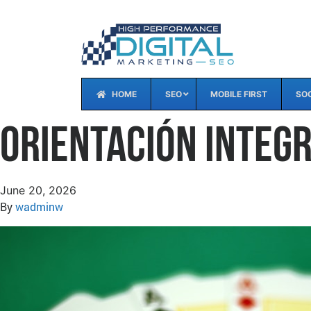
HOME
SEO
MOBILE FIRST
SOC
Orientación Integr
June 20, 2026
By
wadminw