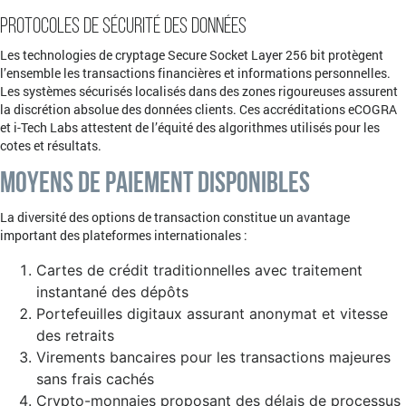
Protocoles de sécurité des données
Les technologies de cryptage Secure Socket Layer 256 bit protègent
l’ensemble les transactions financières et informations personnelles.
Les systèmes sécurisés localisés dans des zones rigoureuses assurent
la discrétion absolue des données clients. Ces accréditations eCOGRA
et i-Tech Labs attestent de l’équité des algorithmes utilisés pour les
cotes et résultats.
Moyens de paiement disponibles
La diversité des options de transaction constitue un avantage
important des plateformes internationales :
Cartes de crédit traditionnelles avec traitement
instantané des dépôts
Portefeuilles digitaux assurant anonymat et vitesse
des retraits
Virements bancaires pour les transactions majeures
sans frais cachés
Crypto-monnaies proposant des délais de processus