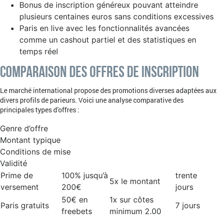
Bonus de inscription généreux pouvant atteindre
plusieurs centaines euros sans conditions excessives
Paris en live avec les fonctionnalités avancées
comme un cashout partiel et des statistiques en
temps réel
Comparaison des offres de inscription
Le marché international propose des promotions diverses adaptées aux
divers profils de parieurs. Voici une analyse comparative des
principales types d’offres :
Genre d’offre
Montant typique
Conditions de mise
Validité
Prime de
100% jusqu’à
trente
5x le montant
versement
200€
jours
50€ en
1x sur côtes
Paris gratuits
7 jours
freebets
minimum 2.00