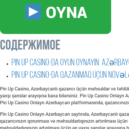
OYNA
Содержимое
Pin Up Casino-da Oyun Oynayın: Azərbay
Pin Up Casino-da Qazanmaq Üçün Növəl
Pin Up Casino, Azərbaycanlı qazancı üçün məhsuldar və təhlük
yaxşı şanslar arayışına baxa bilərsiniz. Pin Up Casino Onlayn A
Pin Up Casino Onlayn Azərbaycan platformasında, qazancınızın 
Pin Up Casino Onlayn Azərbaycan saytında, Azərbaycanlı qaza
qazancınızın qorunması və məhsuldarlıqınızın artırılması üçün
məhsuldarlıqınızın artırılması üçün ən yaxşı şanslar arayışına b