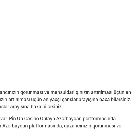
ncınızın qorunması və məhsuldarlıqınızın artırılması üçün ən
n artırılması üçün ən yaxşı şanslar arayışına baxa bilərsiniz.
lar arayışına baxa bilərsiniz.
var. Pin Up Casino Onlayn Azərbaycan platformasında,
ayn Azərbaycan platformasında, qazancınızın qorunması və