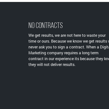
No Contracts
We get results, we are not here to waste your
time or ours. Because we know we get results
never ask you to sign a contract. When a Digit
Marketing company requires a long term
contract in our experience its because they k
they will not deliver results.