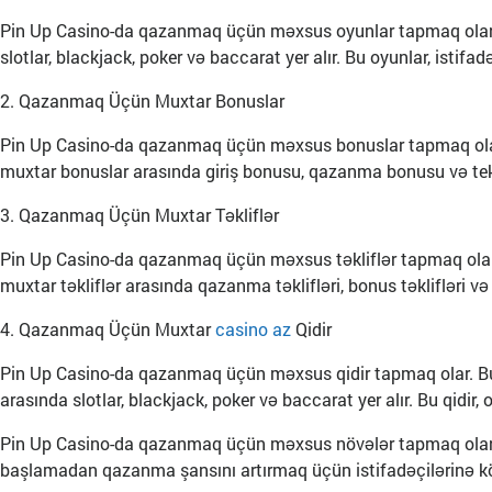
Pin Up Casino-da qazanmaq üçün məxsus oyunlar tapmaq olar. 
slotlar, blackjack, poker və baccarat yer alır. Bu oyunlar, isti
2. Qazanmaq Üçün Muxtar Bonuslar
Pin Up Casino-da qazanmaq üçün məxsus bonuslar tapmaq olar.
muxtar bonuslar arasında giriş bonusu, qazanma bonusu və tek
3. Qazanmaq Üçün Muxtar Təkliflər
Pin Up Casino-da qazanmaq üçün məxsus təkliflər tapmaq olar. 
muxtar təkliflər arasında qazanma təklifləri, bonus təklifləri v
4. Qazanmaq Üçün Muxtar
casino az
Qidir
Pin Up Casino-da qazanmaq üçün məxsus qidir tapmaq olar. Bu 
arasında slotlar, blackjack, poker və baccarat yer alır. Bu qi
Pin Up Casino-da qazanmaq üçün məxsus növələr tapmaq olar. Azə
başlamadan qazanma şansını artırmaq üçün istifadəçilərinə kö