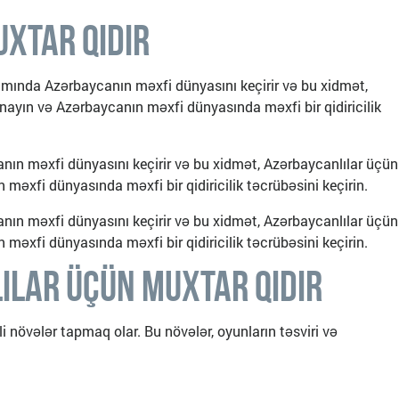
uxtar Qidir
ramında Azərbaycanın məxfi dünyasını keçirir və bu xidmət,
ynayın və Azərbaycanın məxfi dünyasında məxfi bir qidiricilik
canın məxfi dünyasını keçirir və bu xidmət, Azərbaycanlılar üçün
 məxfi dünyasında məxfi bir qidiricilik təcrübəsini keçirin.
canın məxfi dünyasını keçirir və bu xidmət, Azərbaycanlılar üçün
 məxfi dünyasında məxfi bir qidiricilik təcrübəsini keçirin.
ılar Üçün Muxtar Qidir
övələr tapmaq olar. Bu növələr, oyunların təsviri və