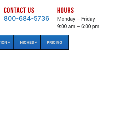
CONTACT US
HOURS
800-684-5736
Monday – Friday
9:00 am – 6:00 pm
TION
NICHES
PRICING