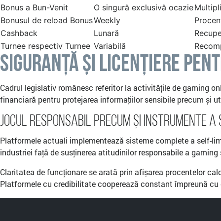
Bonus a Bun-Venit
O singură exclusivă ocazie
Multipl
Bonusul de reload Bonus
Weekly
Procen
Cashback
Lunară
Recuper
Turnee respectiv Turnee
Variabilă
Recomp
Siguranță și Licențiere pen
Cadrul legislativ românesc referitor la activitățile de gaming o
financiară pentru protejarea informațiilor sensibile precum și ut
Jocul Responsabil precum și Instrumente a 
Platformele actuali implementează sisteme complete a self-limitin
industriei față de susținerea atitudinilor responsabile a gaming 
Claritatea de funcționare se arată prin afișarea procentelor calcu
Platformele cu credibilitate cooperează constant împreună cu or