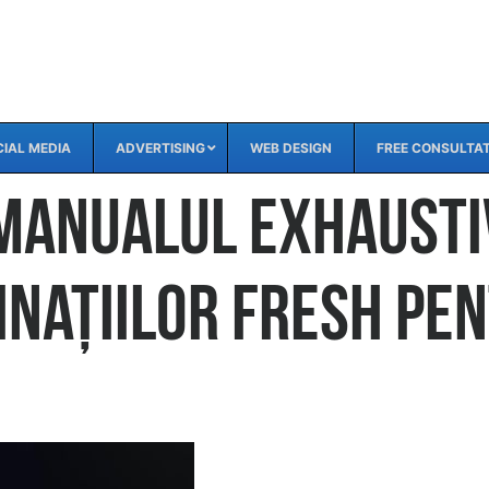
IAL MEDIA
ADVERTISING
WEB DESIGN
FREE CONSULTA
 Manualul Exhausti
inațiilor Fresh pe