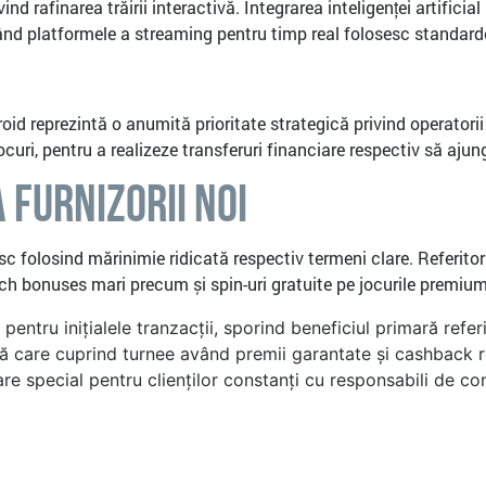
nd rafinarea trăirii interactivă. Integrarea inteligenței artificia
ând platformele a streaming pentru timp real folosesc standarde
oid reprezintă o anumită prioritate strategică privind operatorii
 jocuri, pentru a realizeze transferuri financiare respectiv să a
 Furnizorii Noi
sc folosind mărinimie ridicată respectiv termeni clare. Referitor 
h bonuses mari precum și spin-uri gratuite pe jocurile premium
pentru inițialele tranzacții, sporind beneficiul primară referi
 care cuprind turnee având premii garantate și cashback r
 special pentru clienților constanți cu responsabili de con