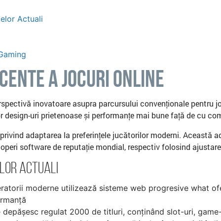
elor Actuali
 Gaming
cente a Jocuri Online
erspectivă inovatoare asupra parcursului convenționale pentru j
lor design-uri prietenoase și performanțe mai bune față de cu com
 privind adaptarea la preferințele jucătorilor moderni. Această a
operi software de reputație mondial, respectiv folosind ajustare
ilor Actuali
ratorii moderne utilizează sisteme web progresive what of
formanță
 depășesc regulat 2000 de titluri, conținând slot-uri, game-u