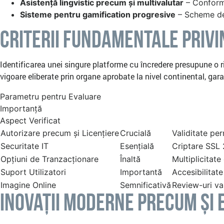
Asistență lingvistic precum și multivalutar
– Conforma
Sisteme pentru gamification progresive
– Scheme de 
Criterii Fundamentale privi
Identificarea unei singure platforme cu încredere presupune o rig
vigoare eliberate prin organe aprobate la nivel continental, ga
Parametru pentru Evaluare
Importanță
Aspect Verificat
Autorizare precum și Licențiere
Crucială
Validitate pe
Securitate IT
Esențială
Criptare SSL 
Opțiuni de Tranzacționare
Înaltă
Multiplicitate
Suport Utilizatori
Importantă
Accesibilitat
Imagine Online
Semnificativă
Review-uri val
Inovații Moderne precum și 