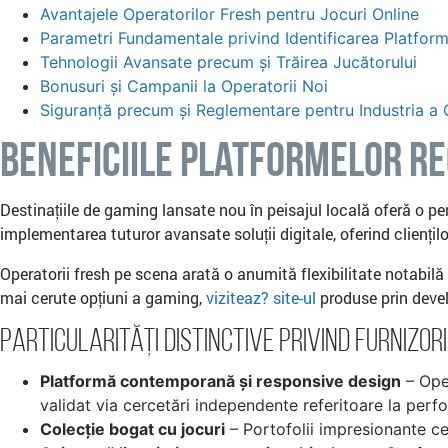
Avantajele Operatorilor Fresh pentru Jocuri Online
Parametri Fundamentale privind Identificarea Platform
Tehnologii Avansate precum și Trăirea Jucătorului
Bonusuri și Campanii la Operatorii Noi
Siguranță precum și Reglementare pentru Industria a
Beneficiile Platformelor Re
Destinațiile de gaming lansate nou în peisajul locală oferă o p
implementarea tuturor avansate soluții digitale, oferind clienți
Operatorii fresh pe scena arată o anumită flexibilitate notabilă
mai cerute opțiuni a gaming,
viziteaz? site-ul
produse prin devel
Particularități Distinctive privind Furnizor
Platformă contemporană și responsive design
– Ope
validat via cercetări independente referitoare la per
Colecție bogat cu jocuri
– Portofolii impresionante ce