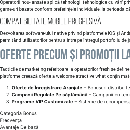
Operatorii nou-lansate aplică tehnologii tehnologice cu vârf privi
game-uri bazate conform preferințele individuale, la perioada c
Compatibilitate Mobile Progresivă
Dezvoltarea software-ului native privind platformele iOS și Andr
permitând utilizatorilor pentru a intre pe întregul portofoliu de
Oferte precum și Promoții la
Tacticile de marketing referitoare la operatorilor fresh se define
platforme creează oferte a welcome atractive what conțin matc
Oferte de Înregistrare Aranjate
– Bonusuri distribuite 
Campanii Regulate Pe săptămână
– Campanii cu temă
Programe VIP Customizate
– Sisteme de recompensare
Categoria Bonus
Frecvență
Avantaje De bază