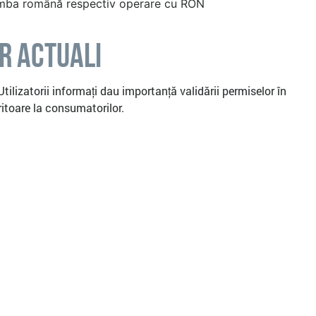
 limba română respectiv operare cu RON
r Actuali
tilizatorii informați dau importanță validării permiselor în
ritoare la consumatorilor.