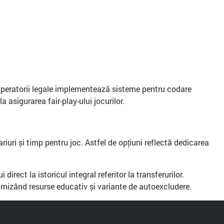
r. Operatorii legale implementează sisteme pentru codare
 asigurarea fair-play-ului jocurilor.
riuri și timp pentru joc. Astfel de opțiuni reflectă dedicarea
irect la istoricul integral referitor la transferurilor.
rnizând resurse educativ și variante de autoexcludere.