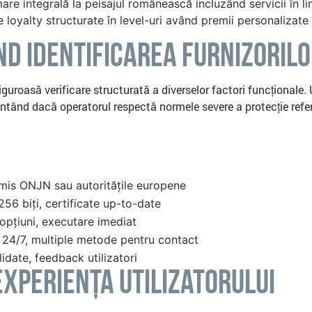
re integrală la peisajul românească incluzând servicii în
loyalty structurate în level-uri având premii personalizate
nd Identificarea Furnizorilo
uroasă verificare structurată a diverselor factori funcționale. U
rantând dacă operatorul respectă normele severe a protecție refe
rmis ONJN sau autoritățile europene
256 biți, certificate up-to-date
 opțiuni, executare imediat
e 24/7, multiple metode pentru contact
idate, feedback utilizatori
Experiența Utilizatorului