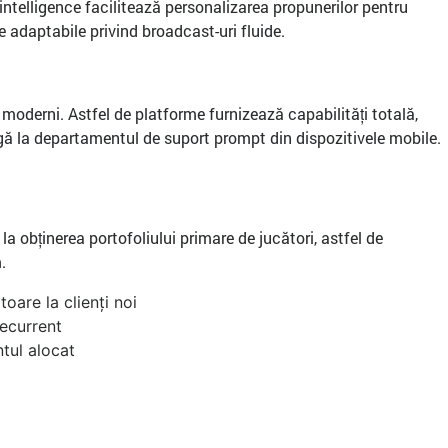
l intelligence facilitează personalizarea propunerilor pentru
 adaptabile privind broadcast-uri fluide.
 moderni. Astfel de platforme furnizează capabilități totală,
jungă la departamentul de suport prompt din dispozitivele mobile.
la obținerea portofoliului primare de jucători, astfel de
.
toare la clienți noi
ecurrent
tul alocat