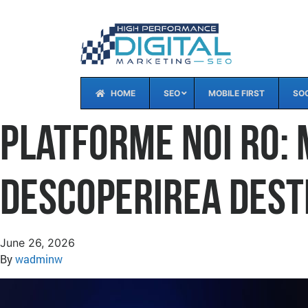
HOME
SEO
MOBILE FIRST
SOC
Platforme Noi RO:
Descoperirea Dest
June 26, 2026
By
wadminw