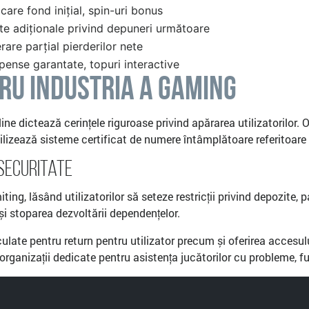
icare fond inițial, spin-uri bonus
te adiționale privind depuneri următoare
are parțial pierderilor nete
ense garantate, topuri interactive
tru Industria a Gaming
nline dictează cerințele riguroase privind apărarea utilizatorilo
ilizează sisteme certificat de numere întâmplătoare referitoare la
Securitate
g, lăsând utilizatorilor să seteze restricții privind depozite, pa
și stoparea dezvoltării dependențelor.
late pentru return pentru utilizator precum și oferirea accesului d
ganizații dedicate pentru asistența jucătorilor cu probleme, fu