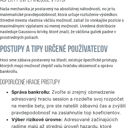
Aspekty ovplyvňujúce výstup
Naša mechanika je postavený na absolútnej náhodnosti, no je tu
matematické pravdepodobnosť, ktorá určuje rozloženie výsledkov.
Stredné miesta vlastnia väčšiu možnosť, zatiaľ čo vonkajšie pozície s
maximálnymi výplatami sú menej možnosti. Uvedená distribúcie
nasleduje Gaussovu krivky, ktoré značí, že väčšina guliek padne v
prostredných poliach.
Postupy a tipy určené používateľov
Hoci sme zábava postavený na šťastí, existuje špecifické prístupy,
ktorých majú možnosť zlepšiť vašu hráčsku skúsenosť a správu
bankrollu.
Doporučené hracie prístupy
Správa bankrollu:
Zvoľte si zrejmý obmedzenie
adresovaný hraciu session a rozdeľte svoj rozpočet
na menšie bety, pre ste natešili zábavnú čas a zvýšili
pravdepodobnosť na zasiahnutie top koeficientov.
Výber rizikové úrovne:
Adresované začínajúcich
radíme malú až strednú úroveň hazardu, ktoré