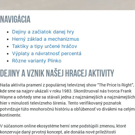
Navigácia
Dejiny a začiatok danej hry
Herný základ a mechanizmus
Taktiky a tipy určené hráčov
Výplaty a návratnosť percentá
Rôzne varianty Plinko
Dejiny a vznik našej hracej aktivity
Naša aktivita pramení z populárnej televíznej show “The Price Is Right”,
kde sme sa najprv ukázali v roku 1983. Skonštruoval nás tvorca Frank
Wayne a odvtedy sme sa stávali jedna z najznámejších a najznámejších
hier v minulosti televízneho šírenia. Tento verifikovaný poznatok
potvrdzuje túto mnohoročnú históriu a obľúbenosť vo divákmi na celým
kontinente.
V súčasnom online ekosystéme herní sme podstúpili zmenou, ktoré
konzervuje daný prvotný koncept, ale donáša nové príležitosti