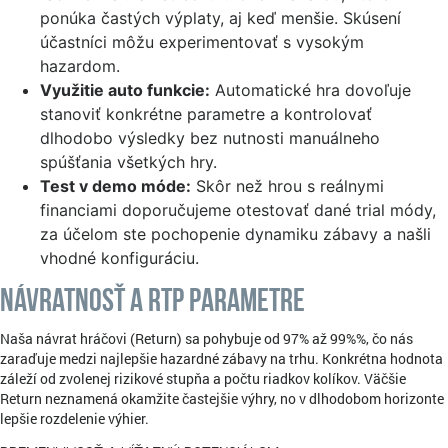
ponúka častých výplaty, aj keď menšie. Skúsení
účastníci môžu experimentovať s vysokým
hazardom.
Využitie auto funkcie:
Automatické hra dovoľuje
stanoviť konkrétne parametre a kontrolovať
dlhodobo výsledky bez nutnosti manuálneho
spúšťania všetkých hry.
Test v demo móde:
Skôr než hrou s reálnymi
financiami doporučujeme otestovať dané trial módy,
za účelom ste pochopenie dynamiku zábavy a našli
vhodné konfiguráciu.
Návratnosť a RTP parametre
Naša návrat hráčovi (Return) sa pohybuje od 97% až 99%%, čo nás
zaraďuje medzi najlepšie hazardné zábavy na trhu. Konkrétna hodnota
záleží od zvolenej rizikové stupňa a počtu riadkov kolíkov. Väčšie
Return neznamená okamžite častejšie výhry, no v dlhodobom horizonte
lepšie rozdelenie výhier.