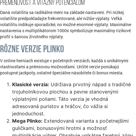
Premenlivosť a víťazný potenciálom
Daná volatilita sa radikálne mení na základe nastavení. Pri nízkej
volatilite predpokladajte frekventované, ale nižšie výplaty. Veľká
volatilitu indikuje sporadické, no možné enormné výplaty. Maximálne
nastavenia s multiplikátorom 1000x symbolizuje maximálny rizikové
profil s šancou životného výplaty.
Rôzne verzie Plinko
V online herniach existuje v početných verziách, každá s unikátnymi
vlastnosťami a prémiovou možnosťami. Určité verzie ponúkajú
postupné jackpoty, ostatné špeciálne násobitele či bonus miesta.
Klasické verzia:
Udržiava prvotný nápad s tradičné
trojuholníkovou plochou a pevne stanovenými
výplatnými poliami. Táto verzia je vhodná
adresovaná puristov a hráčov, čo vážia si
jednoduchost.
Mega Plinko:
Extendovaná varianta s početnejšími
guličkami, bonusovými hrotmi a možnosť
multiplikácie výhier. Obsahuje unikátne farebný zóny,