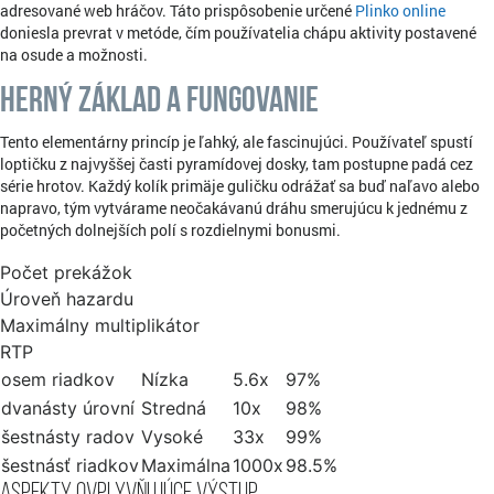
adresované web hráčov. Táto prispôsobenie určené
Plinko online
doniesla prevrat v metóde, čím používatelia chápu aktivity postavené
na osude a možnosti.
Herný základ a fungovanie
Tento elementárny princíp je ľahký, ale fascinujúci. Používateľ spustí
loptičku z najvyššej časti pyramídovej dosky, tam postupne padá cez
série hrotov. Každý kolík primäje guličku odrážať sa buď naľavo alebo
napravo, tým vytvárame neočakávanú dráhu smerujúcu k jednému z
početných dolnejších polí s rozdielnymi bonusmi.
Počet prekážok
Úroveň hazardu
Maximálny multiplikátor
RTP
osem riadkov
Nízka
5.6x
97%
dvanásty úrovní
Stredná
10x
98%
šestnásty radov
Vysoké
33x
99%
šestnásť riadkov
Maximálna
1000x
98.5%