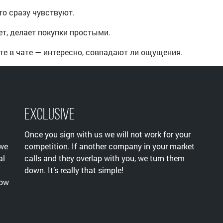
то сразу чувствуют.
ет, делает покупки простыми.
те в чате — интересно, совпадают ли ощущения.
Exclusive
Once you sign with us we will not work for your
 we
competition. If another company in your market
al
calls and they overlap with you, we turn them
down. It’s really that simple!
now