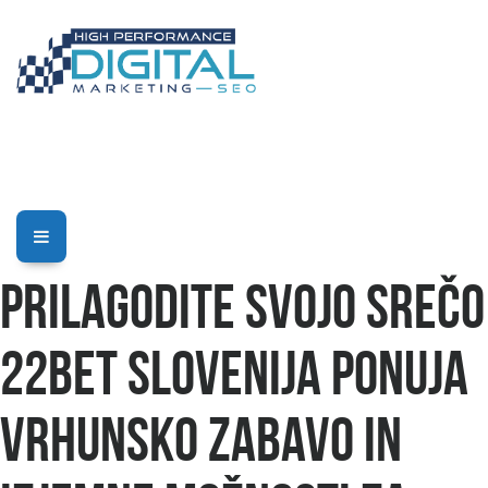
Prilagodite svojo srečo
22bet slovenija ponuja
vrhunsko zabavo in