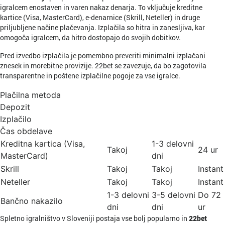
igralcem enostaven in varen nakaz denarja. To vključuje kreditne
kartice (Visa, MasterCard), e-denarnice (Skrill, Neteller) in druge
priljubljene načine plačevanja. Izplačila so hitra in zanesljiva, kar
omogoča igralcem, da hitro dostopajo do svojih dobitkov.
Pred izvedbo izplačila je pomembno preveriti minimalni izplačani
znesek in morebitne provizije. 22bet se zavezuje, da bo zagotovila
transparentne in poštene izplačilne pogoje za vse igralce.
Plačilna metoda
Depozit
Izplačilo
Čas obdelave
Kreditna kartica (Visa,
1-3 delovni
Takoj
24 ur
MasterCard)
dni
Skrill
Takoj
Takoj
Instant
Neteller
Takoj
Takoj
Instant
1-3 delovni
3-5 delovni
Do 72
Bančno nakazilo
dni
dni
ur
Spletno igralništvo v Sloveniji postaja vse bolj popularno in
22bet