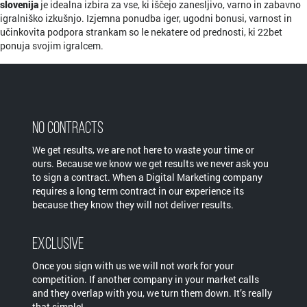
slovenija
je idealna izbira za vse, ki iščejo zanesljivo, varno in zabavno
igralniško izkušnjo. Izjemna ponudba iger, ugodni bonusi, varnost in
učinkovita podpora strankam so le nekatere od prednosti, ki 22bet
ponuja svojim igralcem.
No Contracts
We get results, we are not here to waste your time or
ours. Because we know we get results we never ask you
to sign a contract. When a Digital Marketing company
requires a long term contract in our experience its
because they know they will not deliver results.
Exclusive
Once you sign with us we will not work for your
competition. If another company in your market calls
and they overlap with you, we turn them down. It’s really