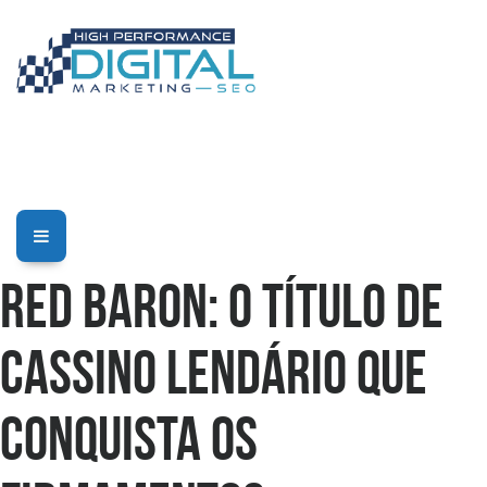
Red Baron: O Título de
Cassino Lendário Que
Conquista os