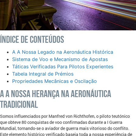
Índice de Conteúdos
A A Nossa Legado na Aeronáutica Histórica
Sistema de Voo e Mecanismo de Apostas
Táticas Verificadas Para Pilotos Experientes
Tabela Integral de Prémios
Propriedades Mecânicas e Oscilação
A A Nossa Herança na Aeronáutica
Tradicional
Somos influenciados por Manfred von Richthofen, o piloto teutónico
que obteve 80 conquistas de voo confirmadas durante a I Guerra
Mundial, tornando-se o aviador de guerra mais vitorioso do conflito.
Este elemento histórico verificado baseia toda a nossa experiência de