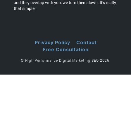
and they overlap with you, we turn them down. It’s really
that simple!
Privacy Policy
Contact
Free Consultation
© High Performance Digital Marketing SEO 2026.