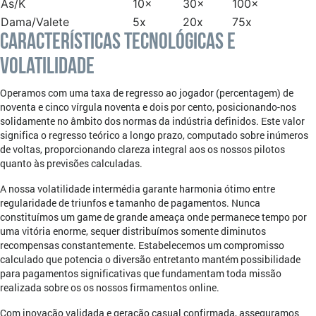
Ás/K
10×
30×
100×
Dama/Valete
5x
20x
75x
Características Tecnológicas e
Volatilidade
Operamos com uma taxa de regresso ao jogador (percentagem) de
noventa e cinco vírgula noventa e dois por cento, posicionando-nos
solidamente no âmbito dos normas da indústria definidos. Este valor
significa o regresso teórico a longo prazo, computado sobre inúmeros
de voltas, proporcionando clareza integral aos os nossos pilotos
quanto às previsões calculadas.
A nossa volatilidade intermédia garante harmonia ótimo entre
regularidade de triunfos e tamanho de pagamentos. Nunca
constituímos um game de grande ameaça onde permanece tempo por
uma vitória enorme, sequer distribuímos somente diminutos
recompensas constantemente. Estabelecemos um compromisso
calculado que potencia o diversão entretanto mantém possibilidade
para pagamentos significativas que fundamentam toda missão
realizada sobre os os nossos firmamentos online.
Com inovação validada e geração casual confirmada, asseguramos