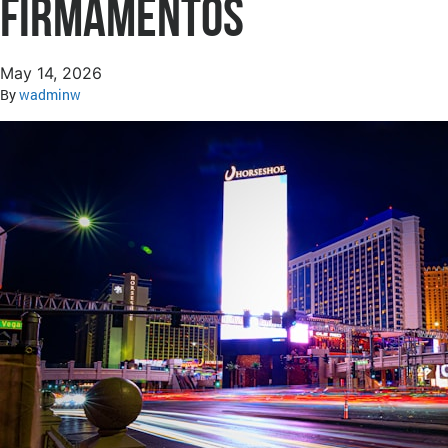
Firmamentos
May 14, 2026
By
wadminw