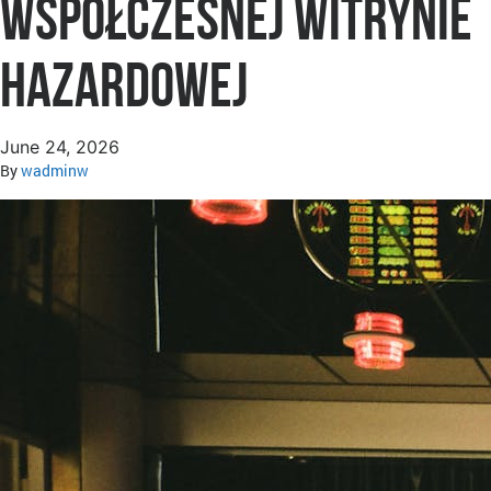
Współczesnej Witrynie
Hazardowej
June 24, 2026
By
wadminw