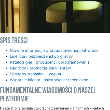
Spis treści
Główne informacje o przedstawionej platformie
Licencja i bezpieczeństwo graczy
Katalog gier i producenci oprogramowania
Nagrody i promocje dla klientów
Sposoby transakcji i wypłat
Wsparcie klienta i asystowanie techniczne
Fundamentalne wiadomości o naszej
platformie
Nasza strona została utworzona z zamiarem o ambitnych klientach,