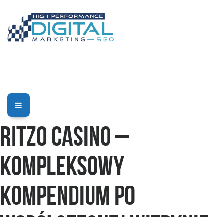
Ritzo Casino –
Kompleksowy
Kompendium po