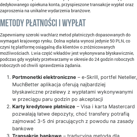
dedykowanego opiekuna konta, przyspieszone transakcje wypłat oraz
zaproszenia na unikalne wydarzenia branżowe.
Metody płatności i wypłat
Zapewniamy szeroki wachlarz metod płatniczych dopasowanych do
wymagań krajowego rynku. Dolna wpłata wynosi jedynie 50 PLN, co
czyni tę platformę osiągalną dla klientów o zróżnicowanych
możliwościach. Lwia część wkładów jest wykonywana błyskawicznie,
podczas gdy wypłaty przetwarzamy w okresie do 24 godzin roboczych
roboczych od chwili sprawdzenia żądania.
Portmonetki elektroniczne
– e-Skrill, portfel Neteller,
MuchBetter aplikacja oferują najbardziej
błyskawiczne przelewy z wypłatami wykonywanymi
w przeciągu paru godzin po akceptacji
Karty kredytowe płatnicze
– Visa i karta Mastercard
pozwalają łatwe depozyty, choć transfery potrafią
zajmować 3-5 dni pracujących z powodu na zasady
bankowe
Transakcje bankowe
– tradycyjna metoda dla