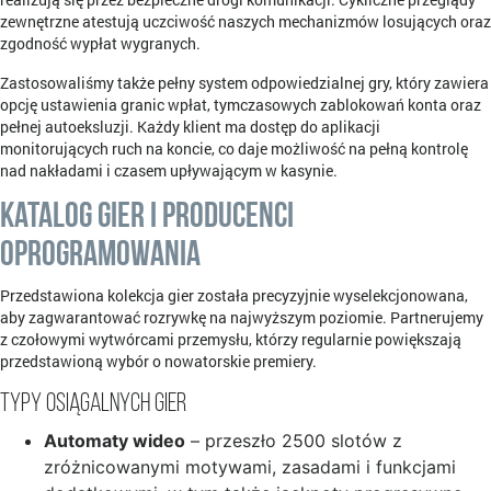
realizują się przez bezpieczne drogi komunikacji. Cykliczne przeglądy
zewnętrzne atestują uczciwość naszych mechanizmów losujących oraz
zgodność wypłat wygranych.
Zastosowaliśmy także pełny system odpowiedzialnej gry, który zawiera
opcję ustawienia granic wpłat, tymczasowych zablokowań konta oraz
pełnej autoeksluzji. Każdy klient ma dostęp do aplikacji
monitorujących ruch na koncie, co daje możliwość na pełną kontrolę
nad nakładami i czasem upływającym w kasynie.
Katalog gier i producenci
oprogramowania
Przedstawiona kolekcja gier została precyzyjnie wyselekcjonowana,
aby zagwarantować rozrywkę na najwyższym poziomie. Partnerujemy
z czołowymi wytwórcami przemysłu, którzy regularnie powiększają
przedstawioną wybór o nowatorskie premiery.
Typy osiągalnych gier
Automaty wideo
– przeszło 2500 slotów z
zróżnicowanymi motywami, zasadami i funkcjami