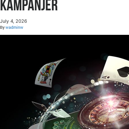
Kampanjer
July 4, 2026
By
wadminw