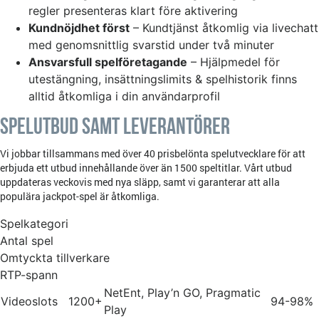
regler presenteras klart före aktivering
Kundnöjdhet först
– Kundtjänst åtkomlig via livechatt
med genomsnittlig svarstid under två minuter
Ansvarsfull spelföretagande
– Hjälpmedel för
utestängning, insättningslimits & spelhistorik finns
alltid åtkomliga i din användarprofil
Spelutbud samt leverantörer
Vi jobbar tillsammans med över 40 prisbelönta spelutvecklare för att
erbjuda ett utbud innehållande över än 1500 speltitlar. Vårt utbud
uppdateras veckovis med nya släpp, samt vi garanterar att alla
populära jackpot-spel är åtkomliga.
Spelkategori
Antal spel
Omtyckta tillverkare
RTP-spann
NetEnt, Play’n GO, Pragmatic
Videoslots
1200+
94-98%
Play