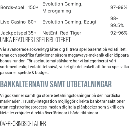
Evolution Gaming,
Bords-spel
150+
97-99%
Microgaming
98-
Live Casino
80+
Evolution Gaming, Ezugi
99.5%
Jackpotspel
35+
NetEnt, Red Tiger
92-96%
Unika features i spelbiblioteket
Vår avancerade sökverktyg låter dig filtrera spel baserat på volatilitet,
tema och specifika funktioner såsom megaways-mekanik eller köpbara
bonus-rundor. För spelautomatsälskare har vi kategoriserat vårt
sortiment enligt volatilitetsnivå, vilket gör det enkelt att finna spel vilka
passar er spelidé & budget.
Bankalternativ samt utbetalningar
Vi godkänner samtliga större betalningslösningar på den nordiska
marknaden. Trustly-integration möjliggör direkta bank-transaktioner
utan registreringsprocess, medan digitala plånböcker som Skrill och
Neteller erbjuder direkta överföringar i båda riktningar.
Överföringsdetaljer