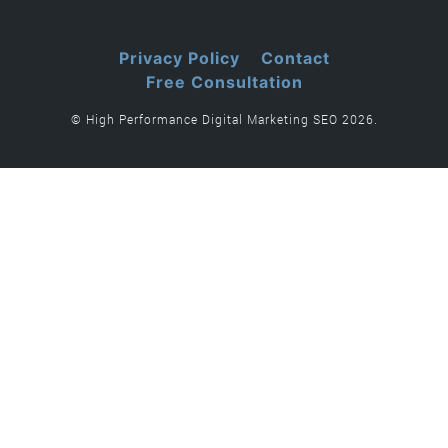
Privacy Policy
Contact
Free Consultation
© High Performance Digital Marketing SEO 2026.