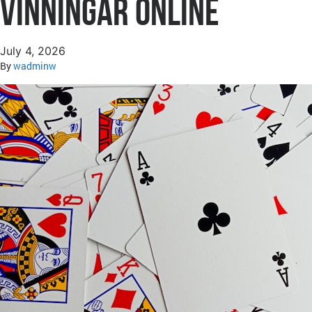
vinningar online
July 4, 2026
By
wadminw