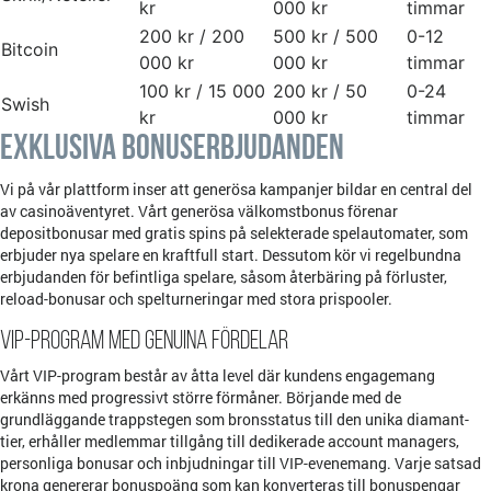
kr
000 kr
timmar
200 kr / 200
500 kr / 500
0-12
Bitcoin
000 kr
000 kr
timmar
100 kr / 15 000
200 kr / 50
0-24
Swish
kr
000 kr
timmar
Exklusiva bonuserbjudanden
Vi på vår plattform inser att generösa kampanjer bildar en central del
av casinoäventyret. Vårt generösa välkomstbonus förenar
depositbonusar med gratis spins på selekterade spelautomater, som
erbjuder nya spelare en kraftfull start. Dessutom kör vi regelbundna
erbjudanden för befintliga spelare, såsom återbäring på förluster,
reload-bonusar och spelturneringar med stora prispooler.
VIP-program med genuina fördelar
Vårt VIP-program består av åtta level där kundens engagemang
erkänns med progressivt större förmåner. Börjande med de
grundläggande trappstegen som bronsstatus till den unika diamant-
tier, erhåller medlemmar tillgång till dedikerade account managers,
personliga bonusar och inbjudningar till VIP-evenemang. Varje satsad
krona genererar bonuspoäng som kan konverteras till bonuspengar