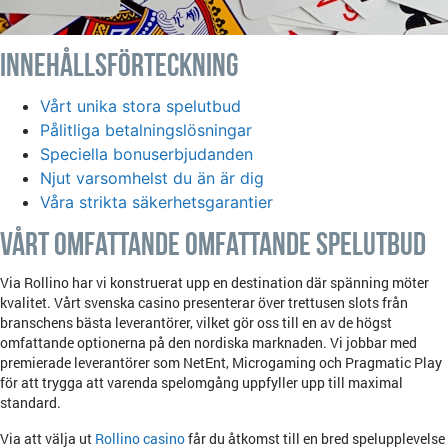
Innehållsförteckning
Vårt unika stora spelutbud
Pålitliga betalningslösningar
Speciella bonuserbjudanden
Njut varsomhelst du än är dig
Våra strikta säkerhetsgarantier
Vårt omfattande omfattande spelutbud
Via Rollino har vi konstruerat upp en destination där spänning möter
kvalitet. Vårt svenska casino presenterar över trettusen slots från
branschens bästa leverantörer, vilket gör oss till en av de högst
omfattande optionerna på den nordiska marknaden. Vi jobbar med
premierade leverantörer som NetEnt, Microgaming och Pragmatic Play
för att trygga att varenda spelomgång uppfyller upp till maximal
standard.
Via att välja ut
Rollino casino
får du åtkomst till en bred spelupplevelse