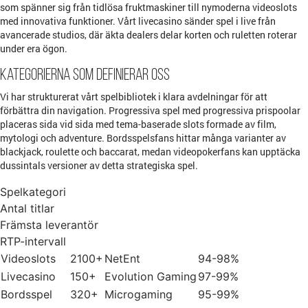
som spänner sig från tidlösa fruktmaskiner till nymoderna videoslots
med innovativa funktioner. Vårt livecasino sänder spel i live från
avancerade studios, där äkta dealers delar korten och ruletten roterar
under era ögon.
Kategorierna som definierar oss
Vi har strukturerat vårt spelbibliotek i klara avdelningar för att
förbättra din navigation. Progressiva spel med progressiva prispoolar
placeras sida vid sida med tema-baserade slots formade av film,
mytologi och adventure. Bordsspelsfans hittar många varianter av
blackjack, roulette och baccarat, medan videopokerfans kan upptäcka
dussintals versioner av detta strategiska spel.
Spelkategori
Antal titlar
Främsta leverantör
RTP-intervall
Videoslots
2100+
NetEnt
94-98%
Livecasino
150+
Evolution Gaming
97-99%
Bordsspel
320+
Microgaming
95-99%