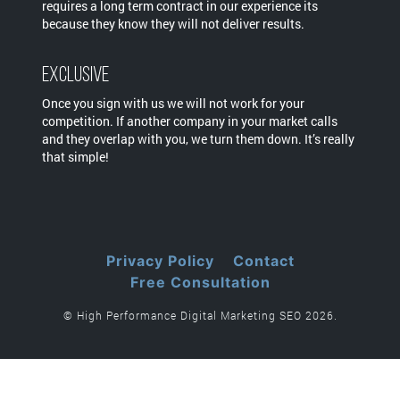
requires a long term contract in our experience its
because they know they will not deliver results.
Exclusive
Once you sign with us we will not work for your
competition. If another company in your market calls
and they overlap with you, we turn them down. It’s really
that simple!
Privacy Policy
Contact
Free Consultation
© High Performance Digital Marketing SEO 2026.