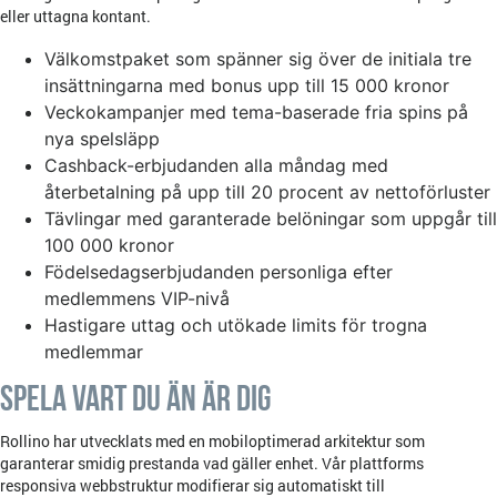
eller uttagna kontant.
Välkomstpaket som spänner sig över de initiala tre
insättningarna med bonus upp till 15 000 kronor
Veckokampanjer med tema-baserade fria spins på
nya spelsläpp
Cashback-erbjudanden alla måndag med
återbetalning på upp till 20 procent av nettoförluster
Tävlingar med garanterade belöningar som uppgår till
100 000 kronor
Födelsedagserbjudanden personliga efter
medlemmens VIP-nivå
Hastigare uttag och utökade limits för trogna
medlemmar
Spela vart du än är dig
Rollino har utvecklats med en mobiloptimerad arkitektur som
garanterar smidig prestanda vad gäller enhet. Vår plattforms
responsiva webbstruktur modifierar sig automatiskt till