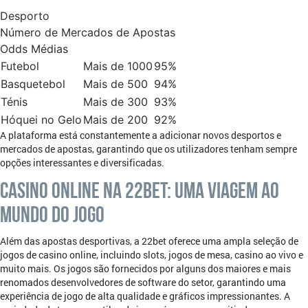
Desporto
Número de Mercados de Apostas
Odds Médias
Futebol
Mais de 1000
95%
Basquetebol
Mais de 500
94%
Ténis
Mais de 300
93%
Hóquei no Gelo
Mais de 200
92%
A plataforma está constantemente a adicionar novos desportos e
mercados de apostas, garantindo que os utilizadores tenham sempre
opções interessantes e diversificadas.
Casino Online na 22bet: Uma Viagem ao
Mundo do Jogo
Além das apostas desportivas, a 22bet oferece uma ampla seleção de
jogos de casino online, incluindo slots, jogos de mesa, casino ao vivo e
muito mais. Os jogos são fornecidos por alguns dos maiores e mais
renomados desenvolvedores de software do setor, garantindo uma
experiência de jogo de alta qualidade e gráficos impressionantes. A