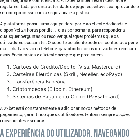
sejam seguras e confidenciais. A 22bet também está licenciada e
regulamentada por uma autoridade de jogo respeitável, comprovando o
seu compromisso com a segurança e a justiça.
A plataforma possui uma equipa de suporte ao cliente dedicada e
disponível 24 horas por dia, 7 dias por semana, para responder a
quaisquer perguntas ou resolver quaisquer problemas que os
utilizadores possam ter. O suporte ao cliente pode ser contactado por e-
mail, chat ao vivo ou telefone, garantindo que os utilizadores recebam
assistência rápida e eficiente sempre que precisarem.
Cartões de Crédito/Débito (Visa, Mastercard)
Carteiras Eletrónicas (Skrill, Neteller, ecoPayz)
Transferência Bancária
Criptomoedas (Bitcoin, Ethereum)
Sistemas de Pagamento Online (Paysafecard)
A 22bet está constantemente a adicionar novos métodos de
pagamento, garantindo que os utilizadores tenham sempre opções
convenientes e seguras.
A Experiência do Utilizador: Navegando