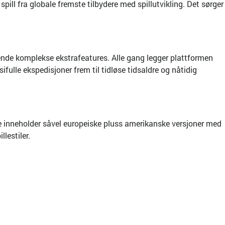
ill fra globale fremste tilbydere med spillutvikling. Det sørger
ende komplekse ekstrafeatures. Alle gang legger plattformen
fulle ekspedisjoner frem til tidløse tidsaldre og nåtidig
åre inneholder såvel europeiske pluss amerikanske versjoner med
lestiler.