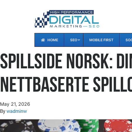
HOME
SEO
MOBILE FIRST
SOC
Spillside norsk: D
nettbaserte spill
May 21, 2026
By
wadminw