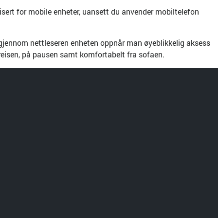
isert for mobile enheter, uansett du anvender mobiltelefon
r gjennom nettleseren enheten oppnår man øyeblikkelig aksess
v reisen, på pausen samt komfortabelt fra sofaen.