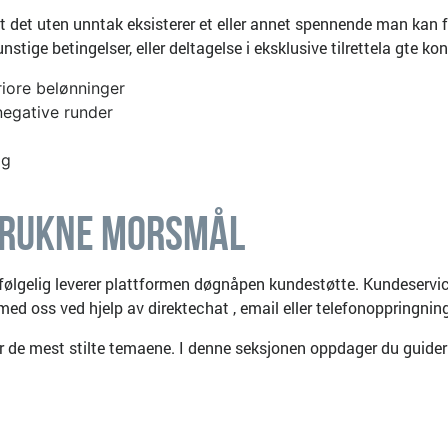
r at det uten unntak eksisterer et eller annet spennende man ka
stige betingelser, eller deltagelse i eksklusive tilrettela gte k
iore belønninger
negative runder
ag
trukne morsmål
, følgelig leverer plattformen døgnåpen kundestøtte. Kundeservi
med oss ved hjelp av direktechat , email eller telefonoppringning 
r de mest stilte temaene. I denne seksjonen oppdager du guider 