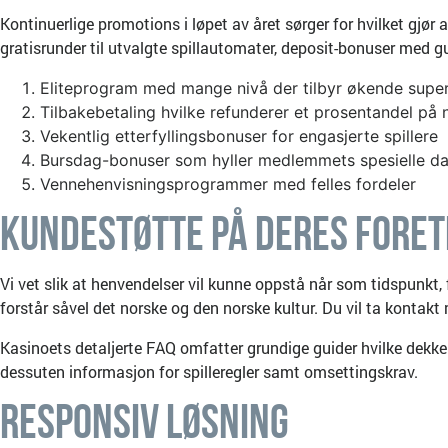
Kontinuerlige promotions i løpet av året sørger for hvilket gjø
gratisrunder til utvalgte spillautomater, deposit-bonuser med gun
Eliteprogram med mange nivå der tilbyr økende super
Tilbakebetaling hvilke refunderer et prosentandel på 
Vekentlig etterfyllingsbonuser for engasjerte spillere
Bursdag-bonuser som hyller medlemmets spesielle d
Vennehenvisningsprogrammer med felles fordeler
Kundestøtte på deres fore
Vi vet slik at henvendelser vil kunne oppstå når som tidspunkt
forstår såvel det norske og den norske kultur. Du vil ta kontakt 
Kasinoets detaljerte FAQ omfatter grundige guider hvilke dekke
dessuten informasjon for spilleregler samt omsettingskrav.
Responsiv løsning