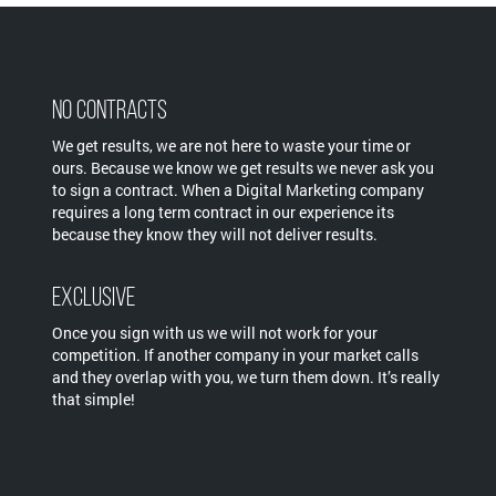
No Contracts
We get results, we are not here to waste your time or
ours. Because we know we get results we never ask you
to sign a contract. When a Digital Marketing company
requires a long term contract in our experience its
because they know they will not deliver results.
Exclusive
Once you sign with us we will not work for your
competition. If another company in your market calls
and they overlap with you, we turn them down. It’s really
that simple!