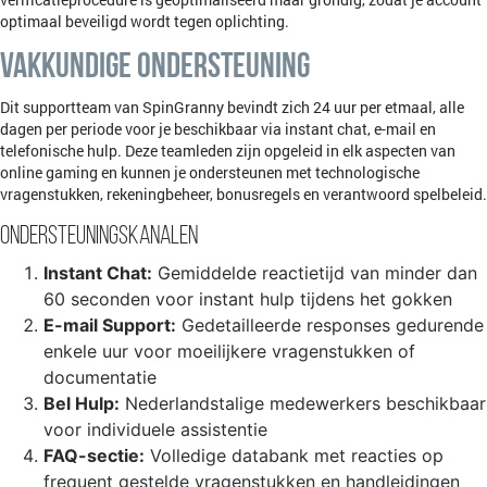
verificatieprocedure is geoptimaliseerd maar grondig, zodat je account
optimaal beveiligd wordt tegen oplichting.
Vakkundige Ondersteuning
Dit supportteam van SpinGranny bevindt zich 24 uur per etmaal, alle
dagen per periode voor je beschikbaar via instant chat, e-mail en
telefonische hulp. Deze teamleden zijn opgeleid in elk aspecten van
online gaming en kunnen je ondersteunen met technologische
vragenstukken, rekeningbeheer, bonusregels en verantwoord spelbeleid.
Ondersteuningskanalen
Instant Chat:
Gemiddelde reactietijd van minder dan
60 seconden voor instant hulp tijdens het gokken
E-mail Support:
Gedetailleerde responses gedurende
enkele uur voor moeilijkere vragenstukken of
documentatie
Bel Hulp:
Nederlandstalige medewerkers beschikbaar
voor individuele assistentie
FAQ-sectie:
Volledige databank met reacties op
frequent gestelde vragenstukken en handleidingen