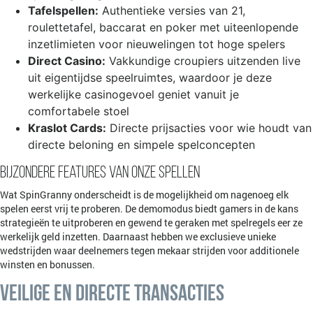
Tafelspellen:
Authentieke versies van 21,
roulettetafel, baccarat en poker met uiteenlopende
inzetlimieten voor nieuwelingen tot hoge spelers
Direct Casino:
Vakkundige croupiers uitzenden live
uit eigentijdse speelruimtes, waardoor je deze
werkelijke casinogevoel geniet vanuit je
comfortabele stoel
Kraslot Cards:
Directe prijsacties voor wie houdt van
directe beloning en simpele spelconcepten
Bijzondere Features van Onze Spellen
Wat SpinGranny onderscheidt is de mogelijkheid om nagenoeg elk
spelen eerst vrij te proberen. De demomodus biedt gamers in de kans
strategieën te uitproberen en gewend te geraken met spelregels eer ze
werkelijk geld inzetten. Daarnaast hebben we exclusieve unieke
wedstrijden waar deelnemers tegen mekaar strijden voor additionele
winsten en bonussen.
Veilige en Directe Transacties