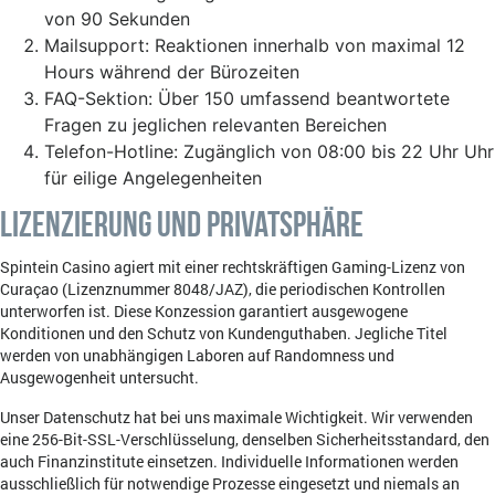
von 90 Sekunden
Mailsupport: Reaktionen innerhalb von maximal 12
Hours während der Bürozeiten
FAQ-Sektion: Über 150 umfassend beantwortete
Fragen zu jeglichen relevanten Bereichen
Telefon-Hotline: Zugänglich von 08:00 bis 22 Uhr Uhr
für eilige Angelegenheiten
Lizenzierung und Privatsphäre
Spintein Casino agiert mit einer rechtskräftigen Gaming-Lizenz von
Curaçao (Lizenznummer 8048/JAZ), die periodischen Kontrollen
unterworfen ist. Diese Konzession garantiert ausgewogene
Konditionen und den Schutz von Kundenguthaben. Jegliche Titel
werden von unabhängigen Laboren auf Randomness und
Ausgewogenheit untersucht.
Unser Datenschutz hat bei uns maximale Wichtigkeit. Wir verwenden
eine 256-Bit-SSL-Verschlüsselung, denselben Sicherheitsstandard, den
auch Finanzinstitute einsetzen. Individuelle Informationen werden
ausschließlich für notwendige Prozesse eingesetzt und niemals an