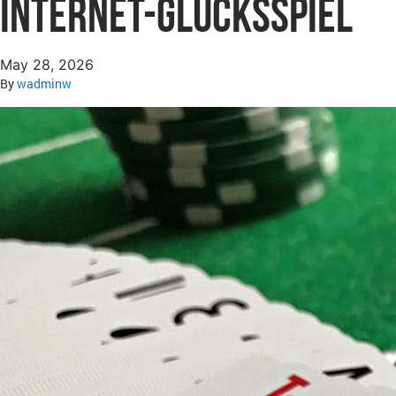
Internet-Glücksspiel
May 28, 2026
By
wadminw