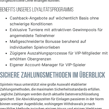
fortgeschrittene Level erlangen können.
Benefits unseres Loyalitätsprogramms
Cashback-Angebote auf wöchentlich Basis ohne
schwierige Konditionen
Exklusive Turniere mit attraktiven Gewinnpools für
angemeldete Teilnehmer
Maßgeschneiderte Bonusse beruhend auf
individuellen Spielvorlieben
Zügigere Auszahlungsprozesse für VIP-Mitglieder mit
erhöhten Obergrenzen
Eigener Account-Manager für VIP-Spieler
Sichere Zahlungsmethoden im Überblick
Spintein Haus unterstützt eine große Auswahl etablierter
Zahlungsmethoden, die maximalen Sicherheitsstandards erfüllen.
Jegliche Zahlungen werden durch aktuelle Datenverschlüsselung
gesichert. Die Abwicklungszeiten für Einlagen passieren in der Norm
binnen weniger Augenblicke, wohingegen Withdrawals je nach
gewählter Methode zwischen einigen Hours und einigen Werktagen