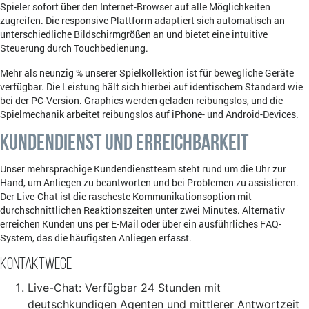
Spieler sofort über den Internet-Browser auf alle Möglichkeiten
zugreifen. Die responsive Plattform adaptiert sich automatisch an
unterschiedliche Bildschirmgrößen an und bietet eine intuitive
Steuerung durch Touchbedienung.
Mehr als neunzig % unserer Spielkollektion ist für bewegliche Geräte
verfügbar. Die Leistung hält sich hierbei auf identischem Standard wie
bei der PC-Version. Graphics werden geladen reibungslos, und die
Spielmechanik arbeitet reibungslos auf iPhone- und Android-Devices.
Kundendienst und Erreichbarkeit
Unser mehrsprachige Kundendienstteam steht rund um die Uhr zur
Hand, um Anliegen zu beantworten und bei Problemen zu assistieren.
Der Live-Chat ist die rascheste Kommunikationsoption mit
durchschnittlichen Reaktionszeiten unter zwei Minutes. Alternativ
erreichen Kunden uns per E-Mail oder über ein ausführliches FAQ-
System, das die häufigsten Anliegen erfasst.
Kontaktwege
Live-Chat: Verfügbar 24 Stunden mit
deutschkundigen Agenten und mittlerer Antwortzeit