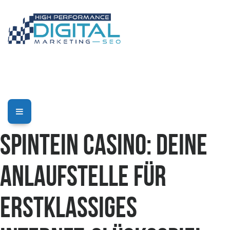
Spintein Casino: Deine
Anlaufstelle für
erstklassiges