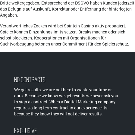
Dritte weitergegeben. Entsprechend der DSGVO haben Kunden jederzeit
das Befugnis auf Auskunft, Korrektur oder Entfernung der hinterlegten
Angaben.
Verantwortliches Zocken wird bei Spintein Casino aktiv propagiert.
Spieler können Einzahlungslimits setzen, Breaks machen oder sich
selbst blockieren. Kooperationen mit Organisationen für
Suchtvorbeugung betonen unser Commitment für den Spielerschutz.
No Contracts
We get results, we are not here to waste your time or
ours. Because we know we get results we never ask you
to sign a contract. When a Digital Marketing company
requires a long term contract in our experience its
because they know they will not deliver results.
Exclusive