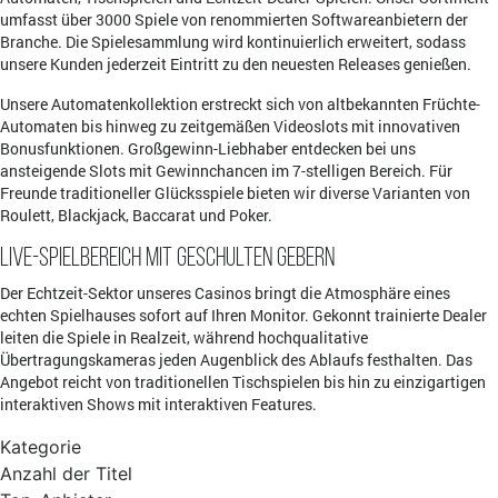
umfasst über 3000 Spiele von renommierten Softwareanbietern der
Branche. Die Spielesammlung wird kontinuierlich erweitert, sodass
unsere Kunden jederzeit Eintritt zu den neuesten Releases genießen.
Unsere Automatenkollektion erstreckt sich von altbekannten Früchte-
Automaten bis hinweg zu zeitgemäßen Videoslots mit innovativen
Bonusfunktionen. Großgewinn-Liebhaber entdecken bei uns
ansteigende Slots mit Gewinnchancen im 7-stelligen Bereich. Für
Freunde traditioneller Glücksspiele bieten wir diverse Varianten von
Roulett, Blackjack, Baccarat und Poker.
Live-Spielbereich mit geschulten Gebern
Der Echtzeit-Sektor unseres Casinos bringt die Atmosphäre eines
echten Spielhauses sofort auf Ihren Monitor. Gekonnt trainierte Dealer
leiten die Spiele in Realzeit, während hochqualitative
Übertragungskameras jeden Augenblick des Ablaufs festhalten. Das
Angebot reicht von traditionellen Tischspielen bis hin zu einzigartigen
interaktiven Shows mit interaktiven Features.
Kategorie
Anzahl der Titel