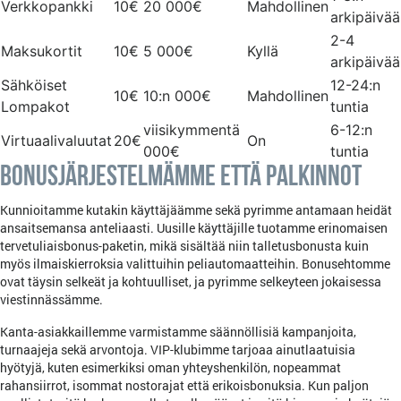
Verkkopankki
10€
20 000€
Mahdollinen
arkipäivää
2-4
Maksukortit
10€
5 000€
Kyllä
arkipäivää
Sähköiset
12-24:n
10€
10:n 000€
Mahdollinen
Lompakot
tuntia
viisikymmentä
6-12:n
Virtuaalivaluutat
20€
On
000€
tuntia
Bonusjärjestelmämme että Palkinnot
Kunnioitamme kutakin käyttäjäämme sekä pyrimme antamaan heidät
ansaitsemansa anteliaasti. Uusille käyttäjille tuotamme erinomaisen
tervetuliaisbonus-paketin, mikä sisältää niin talletusbonusta kuin
myös ilmaiskierroksia valittuihin peliautomaatteihin. Bonusehtomme
ovat täysin selkeät ja kohtuulliset, ja pyrimme selkeyteen jokaisessa
viestinnässämme.
Kanta-asiakkaillemme varmistamme säännöllisiä kampanjoita,
turnaajeja sekä arvontoja. VIP-klubimme tarjoaa ainutlaatuisia
hyötyjä, kuten esimerkiksi oman yhteyshenkilön, nopeammat
rahansiirrot, isommat nostorajat että erikoisbonuksia. Kun paljon