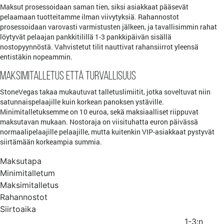
Maksut prosessoidaan saman tien, siksi asiakkaat pääsevät
pelaamaan tuotteitamme ilman viivytyksiä. Rahannostot
prosessoidaan varovasti varmistusten jälkeen, ja tavallisimmin rahat
löytyvät pelaajan pankkitilillä 1-3 pankkipäivän sisällä
nostopyynnöstä. Vahvistetut tilit nauttivat rahansiirrot yleensä
entistäkin nopeammin.
Maksimitalletus että Turvallisuus
StoneVegas takaa mukautuvat talletuslimiitit, jotka soveltuvat niin
satunnaispelaajille kuin korkean panoksen ystäville.
Minimitalletuksemme on 10 euroa, sekä maksiaalliset riippuvat
maksutavan mukaan. Nostoraja on viisituhatta euron päivässä
normaalipelaajille pelaajille, mutta kuitenkin VIP-asiakkaat pystyvät
siirtämään korkeampia summia.
Maksutapa
Minimitalletum
Maksimitalletus
Rahannostot
Siirtoaika
1-3:n