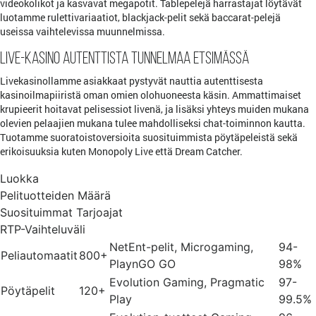
videokolikot ja kasvavat megapotit. Tablepelejä harrastajat löytävät
luotamme rulettivariaatiot, blackjack-pelit sekä baccarat-pelejä
useissa vaihtelevissa muunnelmissa.
Live-Kasino Autenttista Tunnelmaa Etsimässä
Livekasinollamme asiakkaat pystyvät nauttia autenttisesta
kasinoilmapiiristä oman omien olohuoneesta käsin. Ammattimaiset
krupieerit hoitavat pelisessiot livenä, ja lisäksi yhteys muiden mukana
olevien pelaajien mukana tulee mahdolliseksi chat-toiminnon kautta.
Tuotamme suoratoistoversioita suosituimmista pöytäpeleistä sekä
erikoisuuksia kuten Monopoly Live että Dream Catcher.
Luokka
Pelituotteiden Määrä
Suosituimmat Tarjoajat
RTP-Vaihteluväli
NetEnt-pelit, Microgaming,
94-
Peliautomaatit
800+
PlaynGO GO
98%
Evolution Gaming, Pragmatic
97-
Pöytäpelit
120+
Play
99.5%