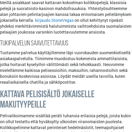
Meillä asiakkaat saavat kattavan kokoelman kolikkopelejä, klassisia
pelejä ja suoratoisto-kasinon mahdollisuuksia. Yhteistyösuhteemme
alan johtavien pelintarjoajien kanssa takaa erinomaisen pelielämyksen
jokaisella kerralla.
kirjaudu StoneVegas
on ollut kehittynyt ripeästi
yhdeksi merkittävimmistä halutuimmista vaihtoehdoista suomalaisten
pelaajien joukossa varsinkin luotettavuutemme ansiosta.
Tukipalvelun Saavutettavuus
Tuotamme palvelua käyttäjillemme läpi vuorokauden suomenkielisellä
asiakaspalvelulla. Tiimimme muodostuu kokeneista ammattilaisista,
jotka hoitavat kyselyihin välittömästi sekä tehokkaasti. Neuvomme
mielellämme kaikissa pelisessioihin, maksuihin, rahannostoihin sekä
bonuksiin koskevissa asioissa. Löydät meidät useilla tavoilla, kuten
reaaliaikaisella chatilla ja sähköpostitse.
Kattava Pelisisältö Jokaiselle
Makutyypeille
Pelivalikoimamme sisältää peräti tuhansia erilaisia pelejä, joista kukin
on ollut testattu että hyväksytty ulkoisten viranomaisten puolesta.
Kolikkopelimme kattavat perinteiset hedelmäslotit, teemapohjaiset