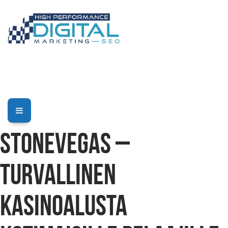
StoneVegas –
Turvallinen
Kasinoalusta