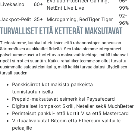
Evolution-tuotteet Gaming,
96-
Livekasino
60+
NetEnt Live Live
99%
92-
Jackpot-Pelit
35+
Microgaming, RedTiger Tiger
96%
Turvalliset että Ketterät Maksutavat
Tiedostamme, kuinka talletuksien että rahannostojen nopeus on
äärimmäisen asiakkaille tärkeää. Sen takia olemme integroineet
palveluumme useita luotettavia maksuvaihtoehtoja, mitkä takaavat
ripeät siirrot eri suuntiin. Kaikki rahaliikenteemme on ollut turvattu
uusimmalla salaustekniikalla, mikä kaikki turvaa datasi täydellisen
turvallisuuden.
Pankkisiirrot kotimaisista pankeista
tunnistautumisella
Prepaid-maksutavat esimerkiksi Paysafecard
Digitaaliset lompakot Skrill, Neteller sekä MuchBetter
Perinteiset pankki- että kortit Visa että Mastercard
Virtuaalivaluutat Bitcoin että Ethereum valituille
pelaajille