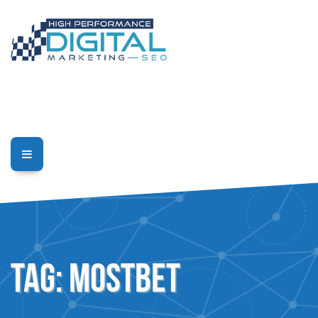
Tag:
mostbet