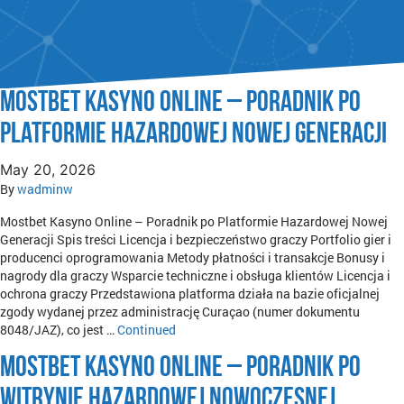
Mostbet Kasyno Online – Poradnik po
Platformie Hazardowej Nowej Generacji
May 20, 2026
By
wadminw
Mostbet Kasyno Online – Poradnik po Platformie Hazardowej Nowej
Generacji Spis treści Licencja i bezpieczeństwo graczy Portfolio gier i
producenci oprogramowania Metody płatności i transakcje Bonusy i
nagrody dla graczy Wsparcie techniczne i obsługa klientów Licencja i
ochrona graczy Przedstawiona platforma działa na bazie oficjalnej
zgody wydanej przez administrację Curaçao (numer dokumentu
8048/JAZ), co jest …
Continued
Mostbet Kasyno Online – Poradnik po
Witrynie Hazardowej Nowoczesnej