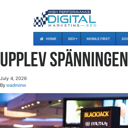
HOME
SEO
MOBILE FIRST
SOC
Upplev Spänningen
July 4, 2026
By
wadminw