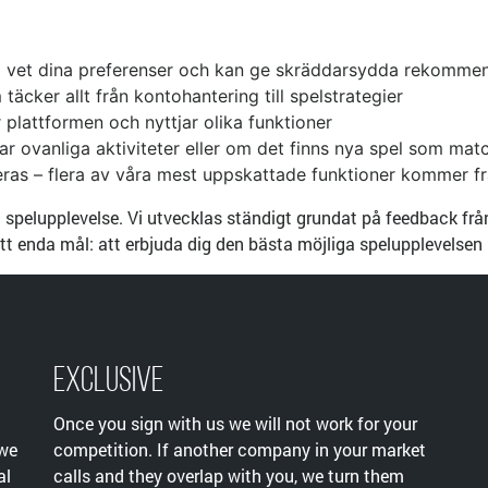
 vet dina preferenser och kan ge skräddarsydda rekomme
cker allt från kontohantering till spelstrategier
plattformen och nyttjar olika funktioner
r ovanliga aktiviteter eller om det finns nya spel som matc
ras – flera av våra mest uppskattade funktioner kommer fr
din spelupplevelse. Vi utvecklas ständigt grundat på feedback f
d ett enda mål: att erbjuda dig den bästa möjliga spelupplevels
Exclusive
Once you sign with us we will not work for your
 we
competition. If another company in your market
al
calls and they overlap with you, we turn them