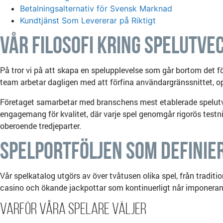
Betalningsalternativ för Svensk Marknad
Kundtjänst Som Levererar på Riktigt
Vår Filosofi Kring Spelutve
På tror vi på att skapa en spelupplevelse som går bortom det för
team arbetar dagligen med att förfina användargränssnittet, opti
Företaget samarbetar med branschens mest etablerade spelutvec
engagemang för kvalitet, där varje spel genomgår rigorös testn
oberoende tredjeparter.
Spelportföljen Som Definie
Vår spelkatalog utgörs av över tvåtusen olika spel, från traditi
casino och ökande jackpottar som kontinuerligt når imponerande
Varför Våra Spelare Väljer