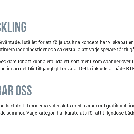
ckling
väntade. Istället för att följa utslitna koncept har vi skapat e
mera laddningstider och säkerställa att varje spelare får tillgån
klare för att kunna erbjuda ett sortiment som spänner över fl
ing innan det blir tillgängligt för våra. Detta inkluderar både
rar Oss
onella slots till moderna videoslots med avancerad grafik och in
 summor. Varje kategori har kuraterats för att tillgodose både