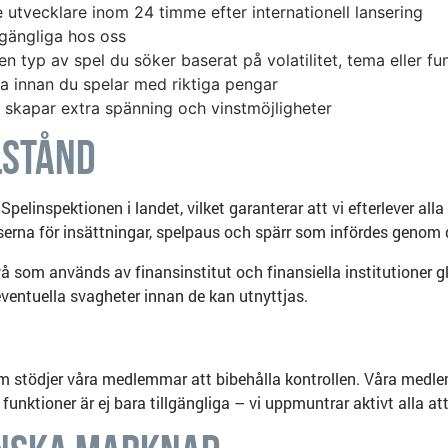
 utvecklare inom 24 timme efter internationell lansering
lgängliga hos oss
n typ av spel du söker baserat på volatilitet, tema eller fu
va innan du spelar med riktiga pengar
skapar extra spänning och vinstmöjligheter
lstånd
n Spelinspektionen i landet, vilket garanterar att vi efterlever al
erna för insättningar, spelpaus och spärr som infördes genom d
å som används av finansinstitut och finansiella institutioner
eventuella svagheter innan de kan utnyttjas.
 som stödjer våra medlemmar att bibehålla kontrollen. Våra medl
 funktioner är ej bara tillgängliga – vi uppmuntrar aktivt alla 