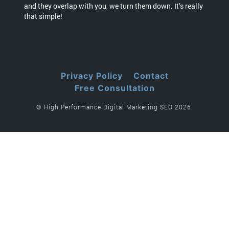
and they overlap with you, we turn them down. It’s really
that simple!
Privacy Policy
Contact
Free Consultation
© High Performance Digital Marketing SEO 2026.