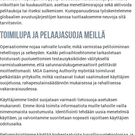
viikoittain tai kuukausittain, asettaa menettämisrajoja sekä aktivoida
pelitaukoja tai itseksi sulkemisen. Kumppanuudessa työskentelemme
globaalien avustusjärjestöjen kanssa tuottaaksemme neuvoja sitä
tarvitseviin.
Toimilupa ja Pelaajasuoja Meillä
Operaatiomme nojaa vahvalle luvalle, mikä varmistaa pelitoiminnan
rehellisyys ja selkeyden. Kaikki pelivaihtoehtomme tarkastetaan
toistuvasti puolueettomien testausyksiköiden välityksellä
varmistuaksemme, että satunnaislukugeneraattorit pelittävät
moitteettomasti. MGA Gaming Authority myöntää toimiluvat
pelkästään yrityksille, mitkä vastaavat tiukat vaatimukset käyttäjien
suojelussa, rahapesulainsäädännön mukaisessa ja rahallisessa
vakavaraisuudessa.
Käyttäjiemme tiedot suojataan varmasti tietosuoja-asetuksen
mukaisesti. Emme ikinä toimita informaatiota muille tahoille vailla
nimenomaista suostumusta. Identifiointi tehdään uusia menetelmiä
käyttäen, ja valvontamme suoritetaan nopeasti rajoittaen käyttäjien
odotusaika.
Peliympäristömme käyttää korkealaatuista turvallisuusteknologiaa, ja