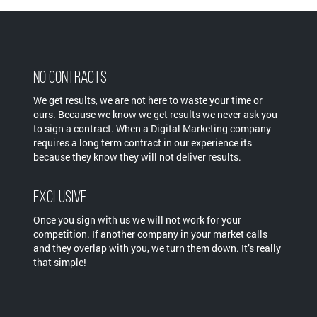
No Contracts
We get results, we are not here to waste your time or
ours. Because we know we get results we never ask you
to sign a contract. When a Digital Marketing company
requires a long term contract in our experience its
because they know they will not deliver results.
Exclusive
Once you sign with us we will not work for your
competition. If another company in your market calls
and they overlap with you, we turn them down. It’s really
that simple!