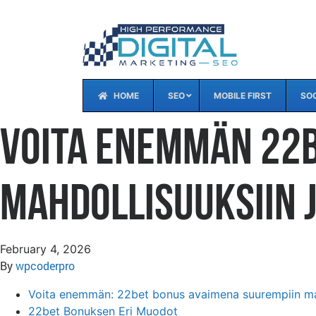
HOME
SEO
MOBILE FIRST
SOC
Voita enemmän 22b
mahdollisuuksiin 
February 4, 2026
By
wpcoderpro
Voita enemmän: 22bet bonus avaimena suurempiin mah
22bet Bonuksen Eri Muodot