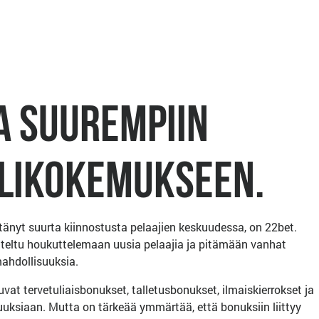
a suurempiin
elikokemukseen.
tänyt suurta kiinnostusta pelaajien keskuudessa, on 22bet.
teltu houkuttelemaan uusia pelaajia ja pitämään vanhat
mahdollisuuksia.
uvat tervetuliaisbonukset, talletusbonukset, ilmaiskierrokset ja
uksiaan. Mutta on tärkeää ymmärtää, että bonuksiin liittyy