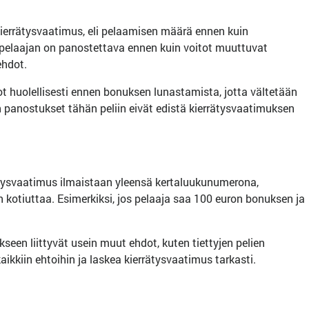
errätysvaatimus, eli pelaamisen määrä ennen kuin
 pelaajan on panostettava ennen kuin voitot muuttuvat
ehdot.
ot huolellisesti ennen bonuksen lunastamista, jotta vältetään
an panostukset tähän peliin eivät edistä kierrätysvaatimuksen
rätysvaatimus ilmaistaan yleensä kertaluukunumerona,
 kotiuttaa. Esimerkiksi, jos pelaaja saa 100 euron bonuksen ja
een liittyvät usein muut ehdot, kuten tiettyjen pelien
kkiin ehtoihin ja laskea kierrätysvaatimus tarkasti.