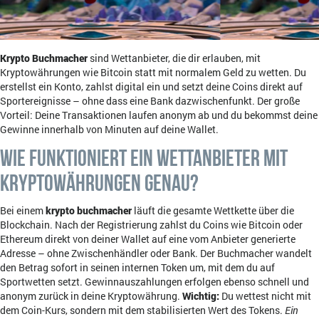
Krypto Buchmacher
sind Wettanbieter, die dir erlauben, mit
Kryptowährungen wie Bitcoin statt mit normalem Geld zu wetten. Du
erstellst ein Konto, zahlst digital ein und setzt deine Coins direkt auf
Sportereignisse – ohne dass eine Bank dazwischenfunkt. Der große
Vorteil: Deine Transaktionen laufen anonym ab und du bekommst deine
Gewinne innerhalb von Minuten auf deine Wallet.
Wie funktioniert ein Wettanbieter mit
Kryptowährungen genau?
Bei einem
krypto buchmacher
läuft die gesamte Wettkette über die
Blockchain. Nach der Registrierung zahlst du Coins wie Bitcoin oder
Ethereum direkt von deiner Wallet auf eine vom Anbieter generierte
Adresse – ohne Zwischenhändler oder Bank. Der Buchmacher wandelt
den Betrag sofort in seinen internen Token um, mit dem du auf
Sportwetten setzt. Gewinnauszahlungen erfolgen ebenso schnell und
anonym zurück in deine Kryptowährung.
Wichtig:
Du wettest nicht mit
dem Coin-Kurs, sondern mit dem stabilisierten Wert des Tokens.
Ein