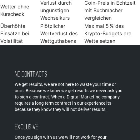
Verlust durch
Coin-Preis in Echtzeit
Wetter ohne
ungünstigen
mit Buchmacher
Kurscheck
Wechselkurs
vergleichen
Überhöhte
Plötzlicher
Maximal 5 % des
Einsätze bei
Wertverlust des
Krypto-Budgets pro
Volatilität
Wettguthabens
Wette setzen
No Contracts
We get results, we are not here to waste your time or
ours. Because we know we get results we never ask you
to sign a contract. When a Digital Marketing company
requires a long term contract in our experience its
because they know they will not deliver results.
Exclusive
Once you sign with us we will not work for your