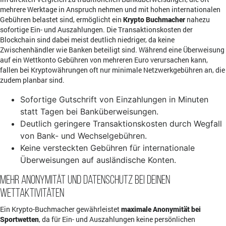
mehrere Werktage in Anspruch nehmen und mit hohen internationalen
Gebühren belastet sind, ermöglicht ein
Krypto Buchmacher
nahezu
sofortige Ein- und Auszahlungen. Die Transaktionskosten der
Blockchain sind dabei meist deutlich niedriger, da keine
Zwischenhändler wie Banken beteiligt sind. Während eine Überweisung
auf ein Wettkonto Gebühren von mehreren Euro verursachen kann,
fallen bei Kryptowährungen oft nur minimale Netzwerkgebühren an, die
zudem planbar sind.
Sofortige Gutschrift von Einzahlungen in Minuten
statt Tagen bei Banküberweisungen.
Deutlich geringere Transaktionskosten durch Wegfall
von Bank- und Wechselgebühren.
Keine versteckten Gebühren für internationale
Überweisungen auf ausländische Konten.
Mehr Anonymität und Datenschutz bei deinen
Wettaktivitäten
Ein Krypto-Buchmacher gewährleistet
maximale Anonymität bei
Sportwetten
, da für Ein- und Auszahlungen keine persönlichen