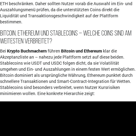
ETH beschränken. Daher sollten Nutzer vorab die Auswahl im Ein- und
Auszahlungsmenü prüfen, da die unterstützten Coins direkt die
Liquidität und Transaktionsgeschwindigkeit auf der Plattform
bestimmen.
Bitcoin, Ethereum und Stablecoins – welche Coins sind am
weitesten verbreitet?
Bei
Krypto Buchmachern
führen
Bitcoin und Ethereum
klar die
Akzeptanzliste an – nahezu jede Plattform setzt auf diese beiden.
Stablecoins wie USDT und USDC folgen dicht, da sie Volatilität
umgehen und Ein- und Auszahlungen in einem festen Wert ermöglichen.
Bitcoin dominiert als ursprüngliche Währung, Ethereum punktet durch
schnellere Transaktionen und Smart-Contract-Integration für Wetten.
Stablecoins sind besonders verbreitet, wenn Nutzer Kursrisiken
minimieren wollen. Eine konkrete Hierarchie zeigt: