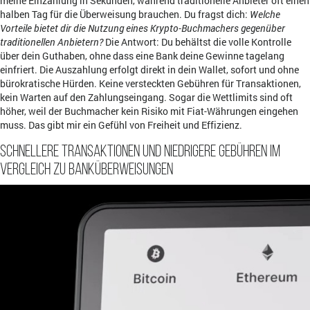
meine Einzahlung in Sekunden, während traditionelle Anbieter oft einen
halben Tag für die Überweisung brauchen. Du fragst dich:
Welche
Vorteile bietet dir die Nutzung eines Krypto-Buchmachers gegenüber
traditionellen Anbietern?
Die Antwort: Du behältst die volle Kontrolle
über dein Guthaben, ohne dass eine Bank deine Gewinne tagelang
einfriert. Die Auszahlung erfolgt direkt in dein Wallet, sofort und ohne
bürokratische Hürden. Keine versteckten Gebühren für Transaktionen,
kein Warten auf den Zahlungseingang. Sogar die Wettlimits sind oft
höher, weil der Buchmacher kein Risiko mit Fiat-Währungen eingehen
muss. Das gibt mir ein Gefühl von Freiheit und Effizienz.
Schnellere Transaktionen und niedrigere Gebühren im
Vergleich zu Banküberweisungen