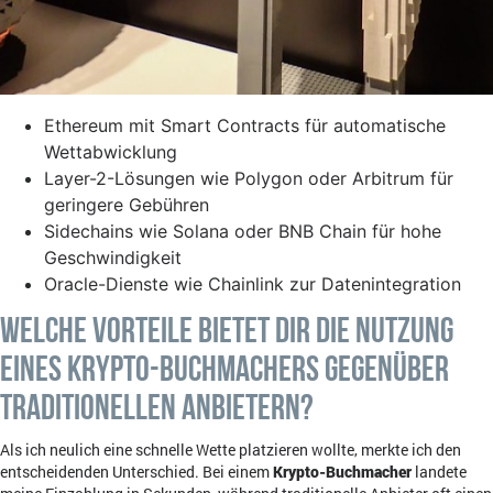
Ethereum mit Smart Contracts für automatische
Wettabwicklung
Layer-2-Lösungen wie Polygon oder Arbitrum für
geringere Gebühren
Sidechains wie Solana oder BNB Chain für hohe
Geschwindigkeit
Oracle-Dienste wie Chainlink zur Datenintegration
Welche Vorteile bietet dir die Nutzung
eines Krypto-Buchmachers gegenüber
traditionellen Anbietern?
Als ich neulich eine schnelle Wette platzieren wollte, merkte ich den
entscheidenden Unterschied. Bei einem
Krypto-Buchmacher
landete